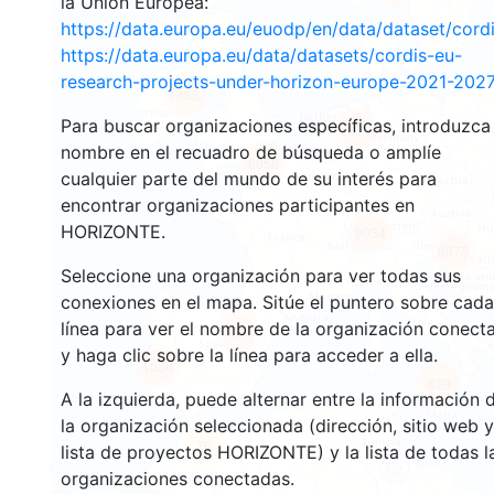
la Unión Europea:
https://data.europa.eu/euodp/en/data/dataset/cor
https://data.europa.eu/data/datasets/cordis-eu-
research-projects-under-horizon-europe-2021-2027
1455
Para buscar organizaciones específicas, introduzca
10700
nombre en el recuadro de búsqueda o amplíe
6058
cualquier parte del mundo de su interés para
encontrar organizaciones participantes en
HORIZONTE.
9034
6975
Seleccione una organización para ver todas sus
conexiones en el mapa. Sitúe el puntero sobre cada
línea para ver el nombre de la organización conect
6281
y haga clic sobre la línea para acceder a ella.
1530
629
A la izquierda, puede alternar entre la información 
la organización seleccionada (dirección, sitio web y
70
lista de proyectos HORIZONTE) y la lista de todas l
organizaciones conectadas.