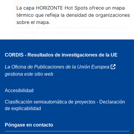
3
160
La capa HORIZONTE Hot Spots ofrece un mapa
7
térmico que refleja la densidad de organizaciones
sobre el mapa.
Leaflet
| Datos del mapa ©
OpenStreetMap
colaboradores, Crédito
EC-GISCO
, ©
EuroGeographics por las fronteras administrativas,
Cláusula de exención de
responsabilidad
CORDIS - Resultados de investigaciones de la UE
La Oficina de Publicaciones de la Unión Europea
gestiona este sitio web
Accesibilidad
Clasificación semiautomática de proyectos - Declaración
de explicabilidad
Póngase en contacto