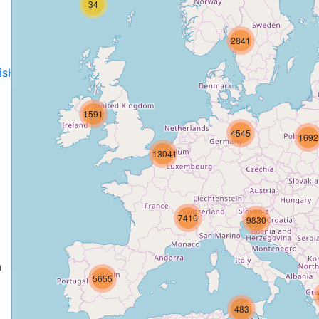
34
2841
disH2020projects
.
1591
4545
1692
13041
7410
9830
a
5655
a
483