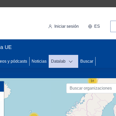
Bú
Iniciar sesión
ES
la UE
70
eos y pódcasts
Noticias
Datalab
Buscar
31