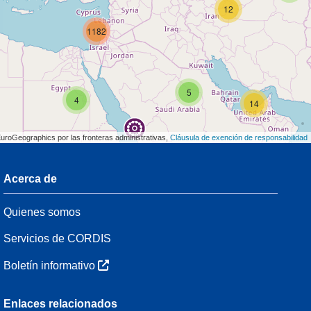
12
1182
5
4
14
EuroGeographics por las fronteras administrativas,
Cláusula de exención de responsabilidad
Acerca de
3
Quienes somos
54
Servicios de CORDIS
Boletín informativo
3
Enlaces relacionados