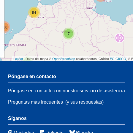
54
160
7
Leaflet
| Datos del mapa ©
OpenStreetMap
colaboradores, Crédito
EC-GISCO
, © 
2
Póngase en contacto
68
Póngase en contacto con nuestro servicio de asistencia
2
Preguntas más frecuentes
(y sus respuestas)
139
55
70
3
Síganos
Mastodon
Linkedin
Bluesky