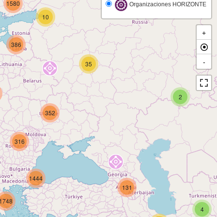
1580
Organizaciones HORIZONTE
10
+
386
-
35
2
352
316
1444
131
1748
4