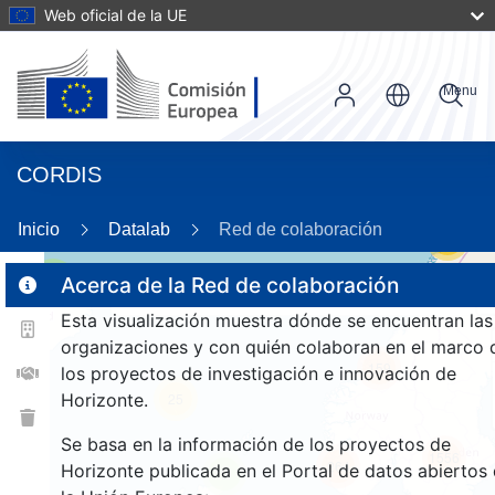
Web oficial de la UE
Menu
CORDIS
Inicio
Datalab
Red de colaboración
53
3
Acerca de la Red de colaboración
Esta visualización muestra dónde se encuentran las
organizaciones y con quién colaboran en el marco 
159
los proyectos de investigación e innovación de
Horizonte.
25
Se basa en la información de los proyectos de
1556
264
Horizonte publicada en el Portal de datos abiertos
9