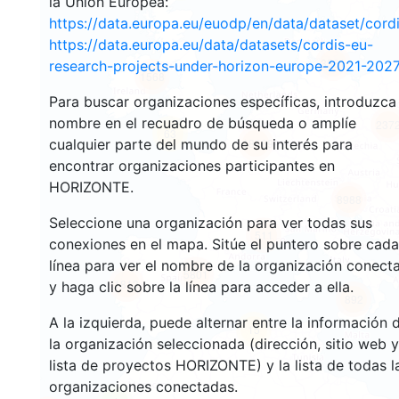
la Unión Europea:
https://data.europa.eu/euodp/en/data/dataset/cor
https://data.europa.eu/data/datasets/cordis-eu-
3561
research-projects-under-horizon-europe-2021-2027
1568
Para buscar organizaciones específicas, introduzca
nombre en el recuadro de búsqueda o amplíe
237
63
cualquier parte del mundo de su interés para
18669
encontrar organizaciones participantes en
HORIZONTE.
8988
Seleccione una organización para ver todas sus
511
conexiones en el mapa. Sitúe el puntero sobre cada
línea para ver el nombre de la organización conect
5801
1813
y haga clic sobre la línea para acceder a ella.
892
A la izquierda, puede alternar entre la información 
15
la organización seleccionada (dirección, sitio web y
lista de proyectos HORIZONTE) y la lista de todas l
organizaciones conectadas.