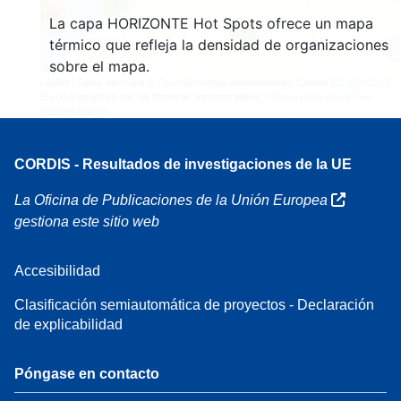
4
160
La capa HORIZONTE Hot Spots ofrece un mapa
7
térmico que refleja la densidad de organizaciones
sobre el mapa.
Leaflet
| Datos del mapa ©
OpenStreetMap
colaboradores, Crédito
EC-GISCO
, ©
EuroGeographics por las fronteras administrativas,
Cláusula de exención de
responsabilidad
CORDIS - Resultados de investigaciones de la UE
La Oficina de Publicaciones de la Unión Europea
gestiona este sitio web
Accesibilidad
Clasificación semiautomática de proyectos - Declaración
de explicabilidad
Póngase en contacto