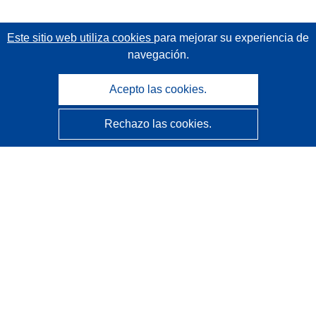
Este sitio web utiliza cookies
para mejorar su experiencia de
navegación.
Acepto las cookies.
Rechazo las cookies.
CORDIS - Resultados de investigaciones de la UE
La
Oficina de Publicaciones de la Unión Europea
gestiona este sitio web.
Accesibilidad
Clasificación semiautomática de proyectos - Declaración
de explicabilidad