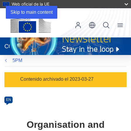
Web oficial de la UE
Skip to main content
Menu
(se
abrirá
CORDIS
en
una
5PM
nueva
ventana)
Programme
Contenido archivado el 2023-03-27
Category
Article
EN
available
in
the
Organisation and
following