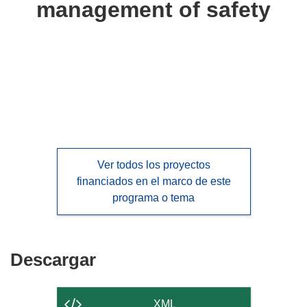
management of safety
languages:
Ver todos los proyectos
financiados en el marco de este
programa o tema
Descargar
Descargar
el
contenido
XML