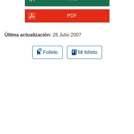
de
la
PDF
página
Última actualización:
26 Julio 2007
Folleto
Mi folleto