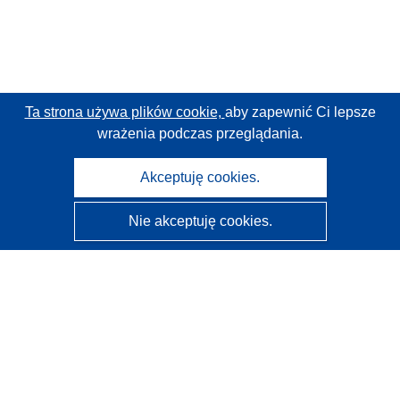
Ta strona używa plików cookie,
aby zapewnić Ci lepsze
wrażenia podczas przeglądania.
Akceptuję cookies.
Nie akceptuję cookies.
CORDIS - Wyniki badań wspieranych przez UE
Administratorem tej strony internetowej jest
Urząd
Publikacji Unii Europejskiej
Dostępność
Częściowo zautomatyzowana klasyfikacja projektów -