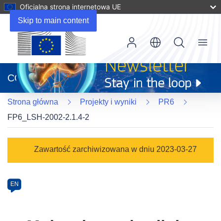
Oficjalna strona internetowa UE
Skip to main content
Menu
(odnośnik
otworzy
CORDIS
się
w
Strona główna
Projekty i wyniki
PR6
nowym
oknie)
FP6_LSH-2002-2.1.4-2
Programme
Zawartość zarchiwizowana w dniu 2023-03-27
Category
Article
EN
available
in
the