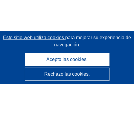
Este sitio web utiliza cookies
para mejorar su experiencia de
navegación.
Acepto las cookies.
Rechazo las cookies.
CORDIS - Resultados de investigaciones de la UE
La
Oficina de Publicaciones de la Unión Europea
gestiona este sitio web.
Accesibilidad
Clasificación semiautomática de proyectos - Declaración