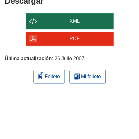
Descargar
Descargar
el
contenido
XML
de
la
PDF
página
Última actualización:
26 Julio 2007
Folleto
Mi folleto