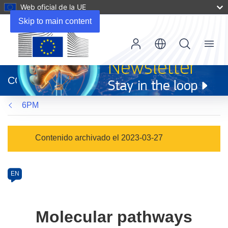
Web oficial de la UE
Skip to main content
Menu
(se
abrirá
CORDIS
en
una
6PM
nueva
ventana)
Programme
Contenido archivado el 2023-03-27
Category
Article
EN
available
in
the
Molecular pathways
following