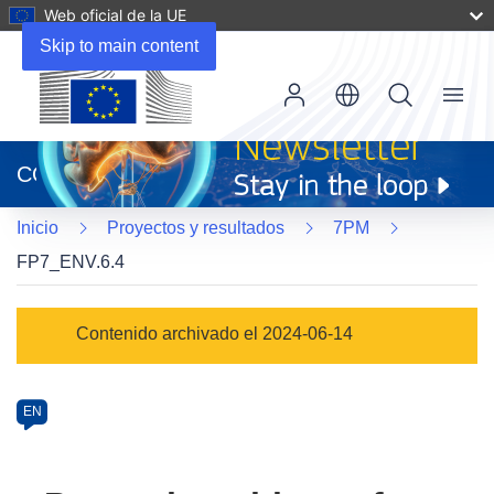
Web oficial de la UE
Skip to main content
Menu
(se
abrirá
CORDIS
en
una
Inicio
Proyectos y resultados
7PM
nueva
ventana)
FP7_ENV.6.4
Programme
Contenido archivado el 2024-06-14
Category
Article
EN
available
in
the