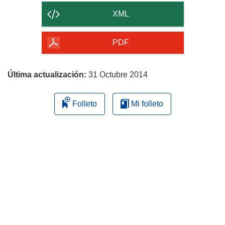
contenido
XML
de
la
PDF
página
Última actualización:
31 Octubre 2014
Folleto
Mi folleto