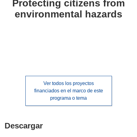
Protecting citizens from
following
environmental hazards
languages:
Ver todos los proyectos
financiados en el marco de este
programa o tema
Descargar
Descargar
el