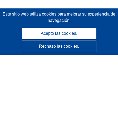
Este sitio web utiliza cookies
para mejorar su experiencia de
navegación.
Acepto las cookies.
Rechazo las cookies.
CORDIS - Resultados de investigaciones de la UE
La
Oficina de Publicaciones de la Unión Europea
gestiona este sitio web.
Accesibilidad
Clasificación semiautomática de proyectos - Declaración
de explicabilidad