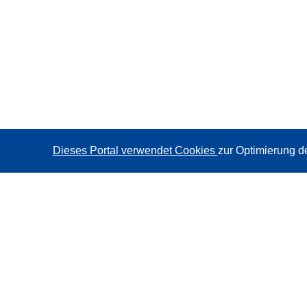
Dieses Portal verwendet Cookies
zur Optimierung d
CORDIS - Forschungsergebnisse der EU
Diese Website wird vom
Amt für Veröffentlichungen der
Europäischen Union
verwaltet.