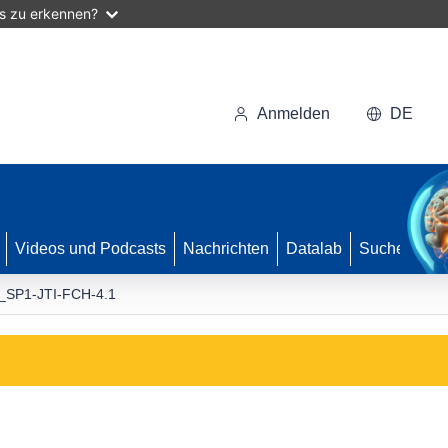
as zu erkennen?
Anmelden
DE
Videos und Podcasts
Nachrichten
Datalab
Suche
_SP1-JTI-FCH-4.1