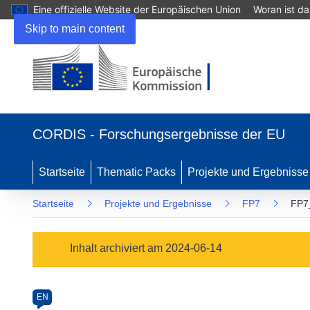
Eine offizielle Website der Europäischen Union
Woran ist d
Skip to main content
(öffnet
in
CORDIS - Forschungsergebnisse der EU
neuem
Fenster)
Startseite
Thematic Packs
Projekte und Ergebnisse
Startseite
Projekte und Ergebnisse
FP7
FP7
Programme
Inhalt archiviert am 2024-06-14
Category
Article
EN