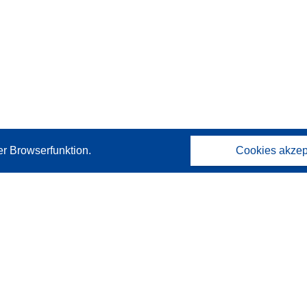
er Browserfunktion.
Cookies akzep
Kontakt
Wenden Sie sich an das Help Desk
Häufig gestellte Fragen
(mit Antworten)