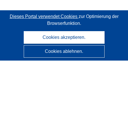
Dieses Portal verwendet Cookies
zur Optimierung der
Browserfunktion.
Cookies akzeptieren.
Cookies ablehnen.
CORDIS - Forschungsergebnisse der EU
Diese Website wird vom
Amt für Veröffentlichungen der
Europäischen Union
verwaltet.
Barrierefreiheit
Halbautomatische Projektklassifizierung - Hinweis zur
Erklärbarkeit