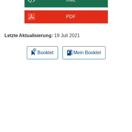
Seite
herunterladen
PDF
Letzte Aktualisierung:
19 Juli 2021
Booklet
Mein Booklet