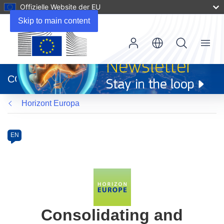
Offizielle Website der EU
Skip to main content
Menu
(öffnet
in
CORDIS
neuem
Fenster)
Horizont Europa
Programme
Category
Article
EN
available
in
the
following
languages:
Consolidating and