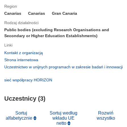
Region
Canarias
Canarias
Gran Canaria
Rodzaj działalności
Public bodies (excluding Research Organisations and
Secondary or Higher Education Establishments)
Linki
(odnośnik
Kontakt z organizacją
otworzy
(odnośnik
Strona internetowa
się
otworzy
Uczestnictwo w unijnych programach w zakresie badań i innowacji
w
się
(odnośnik
nowym
w
otworzy
(odnośnik
sieć współpracy HORIZON
oknie)
nowym
się
otworzy
oknie)
w
się
nowym
Uczestnicy (3)
w
oknie)
nowym
oknie)
Sortuj
Sortuj według
Rozwiń
alfabetycznie
wkładu UE
wszystko
netto