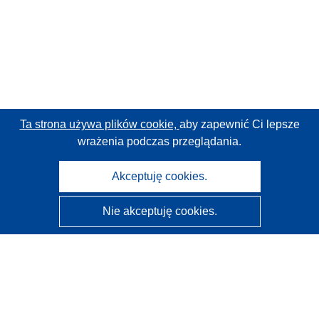
Ta strona używa plików cookie,
aby zapewnić Ci lepsze
wrażenia podczas przeglądania.
Akceptuję cookies.
Nie akceptuję cookies.
CORDIS - Wyniki badań wspieranych przez UE
Administratorem tej strony internetowej jest
Urząd
Publikacji Unii Europejskiej