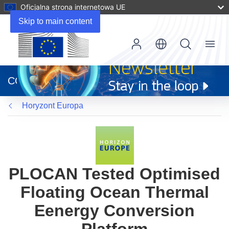
Oficjalna strona internetowa UE
Skip to main content
Menu
(odnośnik
otworzy
CORDIS
się
w
Horyzont Europa
nowym
oknie)
PLOCAN Tested Optimised
Floating Ocean Thermal
Eenergy Conversion