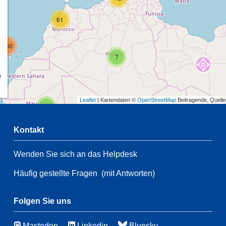
61
160
7
e
Leaflet
| Kartendaten ©
OpenStreetMap
Beitragende, Quell
2
Kontakt
4
Wenden Sie sich an das Helpdesk
2
3
14
Häufig gestellte Fragen
(mit Antworten)
197
Folgen Sie uns
46
7
Mastodon
Linkedin
Bluesky