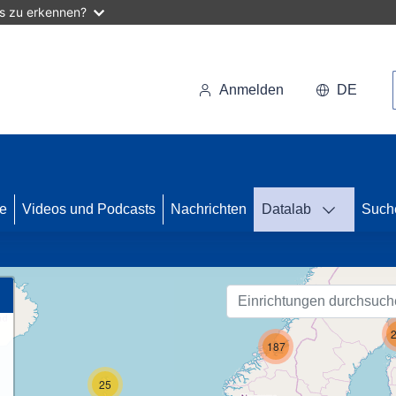
as zu erkennen?
Anmelden
DE
70
se
Videos und Podcasts
Nachrichten
Datalab
Such
187
25