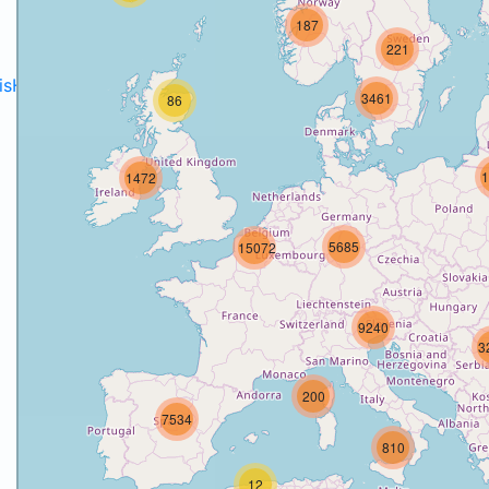
187
221
disH2020projects
.
3461
86
1
1472
5685
15072
9240
3
200
7534
810
12