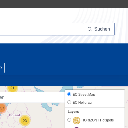
Suchen
Suchen
10
e
21
EC Street Map
EC Hellgrau
257
Layers
23
HORIZONT Hotspots