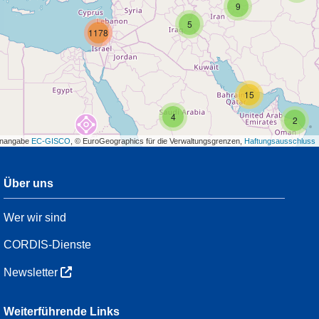
9
5
1178
15
4
2
enangabe
EC-GISCO
, © EuroGeographics für die Verwaltungsgrenzen,
Haftungsausschluss
Über uns
3
Wer wir sind
7
48
CORDIS-Dienste
Newsletter
3
Weiterführende Links