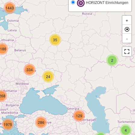
HORIZONT Einrichtungen
1443
+
-
35
186
2
334
24
268
129
286
1975
4