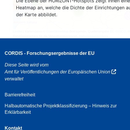
Die Ebene der HORIZONT-Hotspots zeigt Ihnen eine
3
160
Heatmap an, welche die Dichte der Einrichtungen a
7
der Karte abbildet.
Leaflet
| Kartendaten ©
OpenStreetMap
Beitragende, Quellenangabe
EC-GISCO
, ©
EuroGeographics für die Verwaltungsgrenzen,
Haftungsausschluss
CORDIS - Forschungsergebnisse der EU
Diese Seite wird vom
Amt für Veröffentlichungen der Europäischen Union
verwaltet
Barrierefreiheit
Halbautomatische Projektklassifizierung – Hinweis zur
Erklärbarkeit
Kontakt