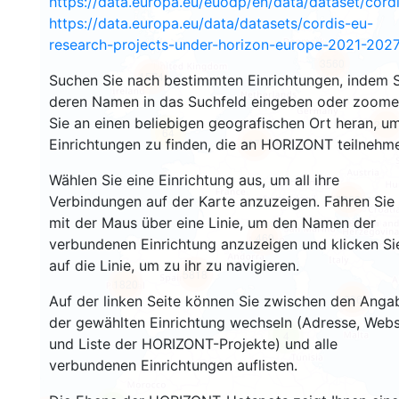
https://data.europa.eu/euodp/en/data/dataset/cor
https://data.europa.eu/data/datasets/cordis-eu-
research-projects-under-horizon-europe-2021-2027
3560
1574
Suchen Sie nach bestimmten Einrichtungen, indem S
deren Namen in das Suchfeld eingeben oder zoom
Sie an einen beliebigen geografischen Ort heran, u
2414
64
Einrichtungen zu finden, die an HORIZONT teilnehm
18737
Wählen Sie eine Einrichtung aus, um all ihre
8866
Verbindungen auf der Karte anzuzeigen. Fahren Sie
mit der Maus über eine Linie, um den Namen der
469
verbundenen Einrichtung anzuzeigen und klicken Si
auf die Linie, um zu ihr zu navigieren.
5818
1820
896
Auf der linken Seite können Sie zwischen den Anga
der gewählten Einrichtung wechseln (Adresse, Webs
4
und Liste der HORIZONT-Projekte) und alle
verbundenen Einrichtungen auflisten.