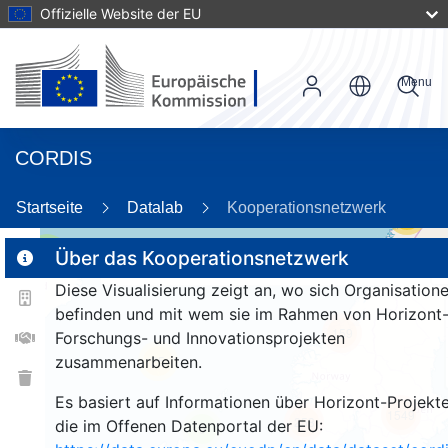
Offizielle Website der EU
Menu
CORDIS
Startseite
Datalab
Kooperationsnetzwerk
56
3
Über das Kooperationsnetzwerk
Diese Visualisierung zeigt an, wo sich Organisation
befinden und mit wem sie im Rahmen von Horizont
159
Forschungs- und Innovationsprojekten
zusammenarbeiten.
25
Es basiert auf Informationen über Horizont-Projekte
1549
258
die im Offenen Datenportal der EU:
9