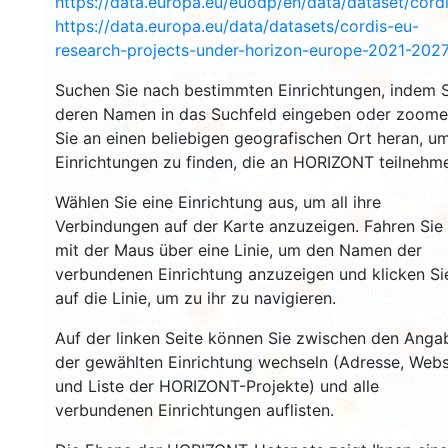
https://data.europa.eu/euodp/en/data/dataset/cor
1
121
https://data.europa.eu/data/datasets/cordis-eu-
research-projects-under-horizon-europe-2021-2027
126
3245
Suchen Sie nach bestimmten Einrichtungen, indem S
deren Namen in das Suchfeld eingeben oder zoom
5334
4
Sie an einen beliebigen geografischen Ort heran, u
10591
Einrichtungen zu finden, die an HORIZONT teilnehm
Wählen Sie eine Einrichtung aus, um all ihre
3
12273
Verbindungen auf der Karte anzuzeigen. Fahren Sie
mit der Maus über eine Linie, um den Namen der
verbundenen Einrichtung anzuzeigen und klicken Si
607
auf die Linie, um zu ihr zu navigieren.
7601
Auf der linken Seite können Sie zwischen den Anga
494
der gewählten Einrichtung wechseln (Adresse, Webs
13
und Liste der HORIZONT-Projekte) und alle
29
verbundenen Einrichtungen auflisten.
54