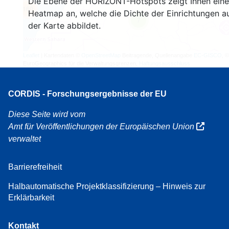
Die Ebene der HORIZONT-Hotspots zeigt Ihnen eine
160
Heatmap an, welche die Dichte der Einrichtungen a
7
der Karte abbildet.
Leaflet
| Kartendaten ©
OpenStreetMap
Beitragende, Quellenangabe
EC-GISCO
, ©
EuroGeographics für die Verwaltungsgrenzen,
Haftungsausschluss
CORDIS - Forschungsergebnisse der EU
Diese Seite wird vom
Amt für Veröffentlichungen der Europäischen Union
verwaltet
Barrierefreiheit
Halbautomatische Projektklassifizierung – Hinweis zur
Erklärbarkeit
Kontakt