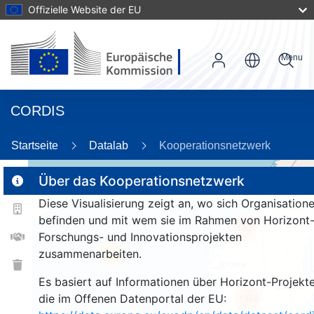
Offizielle Website der EU
Menu
CORDIS
Startseite
Datalab
Kooperationsnetzwerk
Über das Kooperationsnetzwerk
Diese Visualisierung zeigt an, wo sich Organisation
2
befinden und mit wem sie im Rahmen von Horizont
180
Forschungs- und Innovationsprojekten
zusammenarbeiten.
25
Es basiert auf Informationen über Horizont-Projekte
die im Offenen Datenportal der EU:
1359