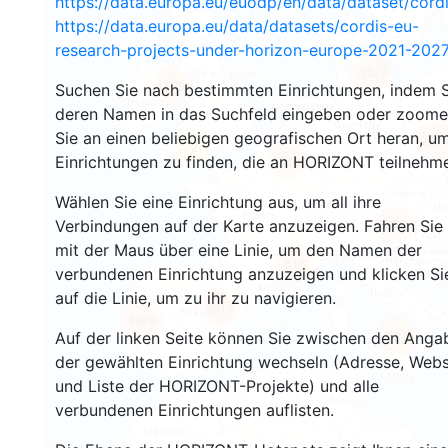
https://data.europa.eu/euodp/en/data/dataset/cor
https://data.europa.eu/data/datasets/cordis-eu-
research-projects-under-horizon-europe-2021-2027
3527
1575
Suchen Sie nach bestimmten Einrichtungen, indem S
deren Namen in das Suchfeld eingeben oder zoom
Sie an einen beliebigen geografischen Ort heran, u
240
72
Einrichtungen zu finden, die an HORIZONT teilnehm
18700
Wählen Sie eine Einrichtung aus, um all ihre
8907
Verbindungen auf der Karte anzuzeigen. Fahren Sie
mit der Maus über eine Linie, um den Namen der
515
verbundenen Einrichtung anzuzeigen und klicken Si
auf die Linie, um zu ihr zu navigieren.
5815
1829
901
Auf der linken Seite können Sie zwischen den Anga
der gewählten Einrichtung wechseln (Adresse, Webs
und Liste der HORIZONT-Projekte) und alle
verbundenen Einrichtungen auflisten.