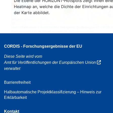
Die Ebene der HORIZONT-Hotspots zeigt Ihnen eine
160
Heatmap an, welche die Dichte der Einrichtungen a
7
der Karte abbildet.
Leaflet
| Kartendaten ©
OpenStreetMap
Beitragende, Quellenangabe
EC-GISCO
, ©
EuroGeographics für die Verwaltungsgrenzen,
Haftungsausschluss
CORDIS - Forschungsergebnisse der EU
Diese Seite wird vom
Amt für Veröffentlichungen der Europäischen Union
verwaltet
Barrierefreiheit
Halbautomatische Projektklassifizierung – Hinweis zur
Erklärbarkeit
Kontakt