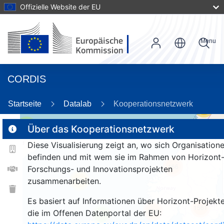
Offizielle Website der EU
Menu
CORDIS
Startseite
Datalab
Kooperationsnetzwerk
56
2
Über das Kooperationsnetzwerk
Diese Visualisierung zeigt an, wo sich Organisation
befinden und mit wem sie im Rahmen von Horizont
166
Forschungs- und Innovationsprojekten
zusammenarbeiten.
25
Es basiert auf Informationen über Horizont-Projekte
1561
264
die im Offenen Datenportal der EU:
9