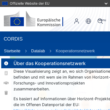
Offizielle Website der EU
Menu
CORDIS
Startseite
Datalab
Kooperationsnetzwerk
2
Über das Kooperationsnetzwerk
Diese Visualisierung zeigt an, wo sich Organisation
147
befinden und mit wem sie im Rahmen von Horizont
Forschungs- und Innovationsprojekten
zusammenarbeiten.
37
Es basiert auf Informationen über Horizont-Projekte
die im Offenen Datenportal der EU:
1326
12