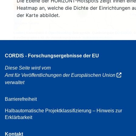
Die Ebene der HORIZONT-Hotspots zeigt Ihnen eine
160
Heatmap an, welche die Dichte der Einrichtungen a
7
der Karte abbildet.
Leaflet
| Kartendaten ©
OpenStreetMap
Beitragende, Quellenangabe
EC-GISCO
, ©
EuroGeographics für die Verwaltungsgrenzen,
Haftungsausschluss
CORDIS - Forschungsergebnisse der EU
Diese Seite wird vom
Amt für Veröffentlichungen der Europäischen Union
verwaltet
Barrierefreiheit
Halbautomatische Projektklassifizierung – Hinweis zur
Erklärbarkeit
Kontakt