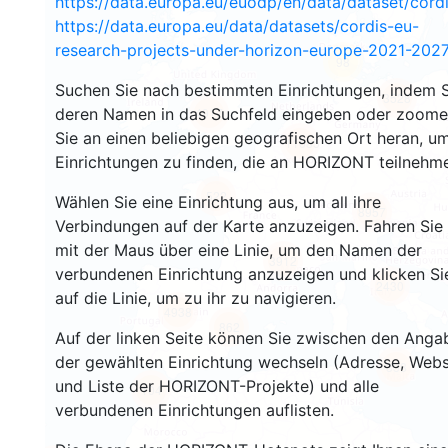
https://data.europa.eu/euodp/en/data/dataset/cor
https://data.europa.eu/data/datasets/cordis-eu-
research-projects-under-horizon-europe-2021-2027
98
Suchen Sie nach bestimmten Einrichtungen, indem S
3528
deren Namen in das Suchfeld eingeben oder zoom
4917
Sie an einen beliebigen geografischen Ort heran, u
11685
Einrichtungen zu finden, die an HORIZONT teilnehm
522
Wählen Sie eine Einrichtung aus, um all ihre
8957
Verbindungen auf der Karte anzuzeigen. Fahren Sie
mit der Maus über eine Linie, um den Namen der
3912
verbundenen Einrichtung anzuzeigen und klicken Si
2430
auf die Linie, um zu ihr zu navigieren.
4938
862
Auf der linken Seite können Sie zwischen den Anga
der gewählten Einrichtung wechseln (Adresse, Webs
338
und Liste der HORIZONT-Projekte) und alle
104
verbundenen Einrichtungen auflisten.