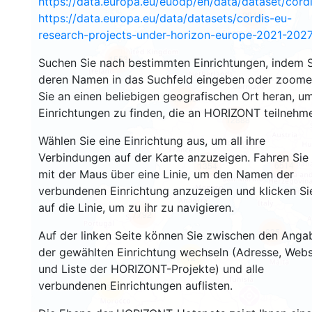
https://data.europa.eu/euodp/en/data/dataset/cor
2946
https://data.europa.eu/data/datasets/cordis-eu-
research-projects-under-horizon-europe-2021-2027
1553
Suchen Sie nach bestimmten Einrichtungen, indem S
deren Namen in das Suchfeld eingeben oder zoom
Sie an einen beliebigen geografischen Ort heran, u
10039
Einrichtungen zu finden, die an HORIZONT teilnehm
12888
Wählen Sie eine Einrichtung aus, um all ihre
Verbindungen auf der Karte anzuzeigen. Fahren Sie
6514
1354
mit der Maus über eine Linie, um den Namen der
verbundenen Einrichtung anzuzeigen und klicken Si
auf die Linie, um zu ihr zu navigieren.
7792
835
Auf der linken Seite können Sie zwischen den Anga
der gewählten Einrichtung wechseln (Adresse, Webs
12
und Liste der HORIZONT-Projekte) und alle
verbundenen Einrichtungen auflisten.
61