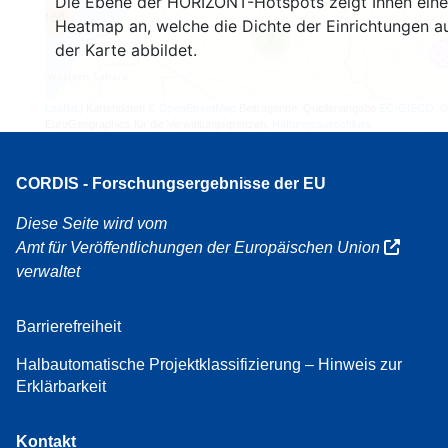
Die Ebene der HORIZONT-Hotspots zeigt Ihnen eine
160
Heatmap an, welche die Dichte der Einrichtungen a
7
der Karte abbildet.
Leaflet
| Kartendaten ©
OpenStreetMap
Beitragende, Quellenangabe
EC-GISCO
, ©
EuroGeographics für die Verwaltungsgrenzen,
Haftungsausschluss
CORDIS - Forschungsergebnisse der EU
Diese Seite wird vom
Amt für Veröffentlichungen der Europäischen Union
verwaltet
Barrierefreiheit
Halbautomatische Projektklassifizierung – Hinweis zur
Erklärbarkeit
Kontakt