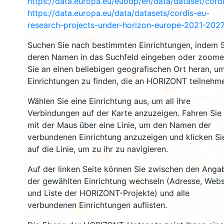
https://data.europa.eu/euodp/en/data/dataset/cor
2937
https://data.europa.eu/data/datasets/cordis-eu-
research-projects-under-horizon-europe-2021-2027
1553
Suchen Sie nach bestimmten Einrichtungen, indem S
deren Namen in das Suchfeld eingeben oder zoom
Sie an einen beliebigen geografischen Ort heran, u
10053
Einrichtungen zu finden, die an HORIZONT teilnehm
12888
Wählen Sie eine Einrichtung aus, um all ihre
Verbindungen auf der Karte anzuzeigen. Fahren Sie
6512
1355
mit der Maus über eine Linie, um den Namen der
verbundenen Einrichtung anzuzeigen und klicken Si
auf die Linie, um zu ihr zu navigieren.
7775
846
Auf der linken Seite können Sie zwischen den Anga
der gewählten Einrichtung wechseln (Adresse, Webs
11
und Liste der HORIZONT-Projekte) und alle
verbundenen Einrichtungen auflisten.
63