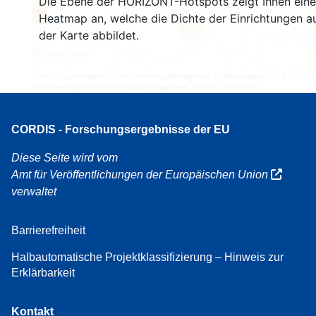
Die Ebene der HORIZONT-Hotspots zeigt Ihnen eine
160
Heatmap an, welche die Dichte der Einrichtungen a
7
der Karte abbildet.
Leaflet
| Kartendaten ©
OpenStreetMap
Beitragende, Quellenangabe
EC-GISCO
, ©
EuroGeographics für die Verwaltungsgrenzen,
Haftungsausschluss
CORDIS - Forschungsergebnisse der EU
Diese Seite wird vom
Amt für Veröffentlichungen der Europäischen Union
verwaltet
Barrierefreiheit
Halbautomatische Projektklassifizierung – Hinweis zur
Erklärbarkeit
Kontakt