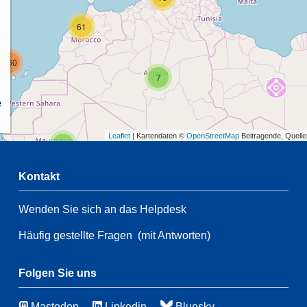
61
160
7
e
Leaflet
| Kartendaten ©
OpenStreetMap
Beitragende, Quell
2
Kontakt
61
Wenden Sie sich an das Helpdesk
2
3
21
Häufig gestellte Fragen
(mit Antworten)
196
3
Folgen Sie uns
51
Mastodon
Linkedin
Bluesky