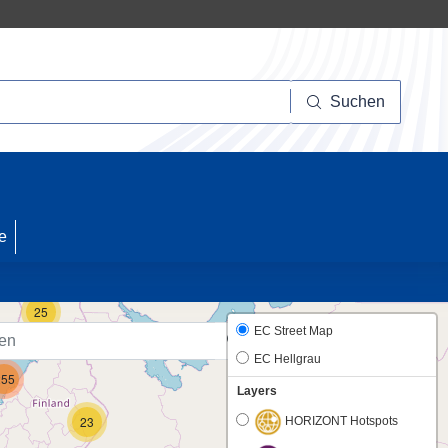
Suchen
Suchen
10
e
25
EC Street Map
EC Hellgrau
255
Layers
23
HORIZONT Hotspots