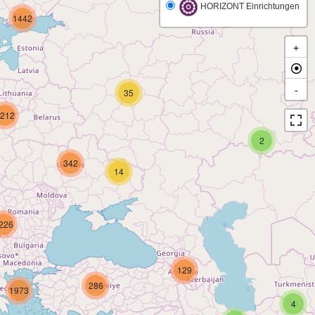
HORIZONT Einrichtungen
1442
+
-
35
212
2
342
14
226
129
286
1973
4