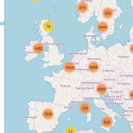
214
224
disH2020projects
.
78
3449
1482
1
5688
15044
9282
3
195
7535
805
13