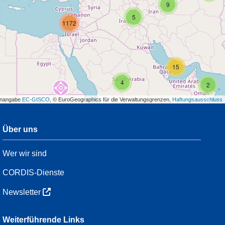
9
5
1172
15
4
2
enangabe
EC-GISCO
, © EuroGeographics für die Verwaltungsgrenzen,
Haftungsausschluss
Über uns
3
Wer wir sind
54
CORDIS-Dienste
Newsletter
3
Weiterführende Links