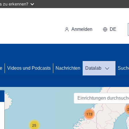
as zu erkennen?
Anmelden
DE
se
Videos und Podcasts
Nachrichten
Datalab
Such
80
173
25