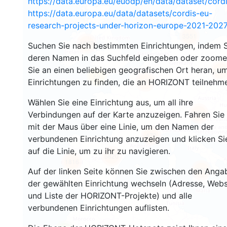
https://data.europa.eu/euodp/en/data/dataset/cor
https://data.europa.eu/data/datasets/cordis-eu-
research-projects-under-horizon-europe-2021-2027
3551
1577
Suchen Sie nach bestimmten Einrichtungen, indem S
deren Namen in das Suchfeld eingeben oder zoom
Sie an einen beliebigen geografischen Ort heran, u
241
59
Einrichtungen zu finden, die an HORIZONT teilnehm
18730
Wählen Sie eine Einrichtung aus, um all ihre
8900
Verbindungen auf der Karte anzuzeigen. Fahren Sie
mit der Maus über eine Linie, um den Namen der
470
verbundenen Einrichtung anzuzeigen und klicken Si
auf die Linie, um zu ihr zu navigieren.
5820
1816
889
Auf der linken Seite können Sie zwischen den Anga
der gewählten Einrichtung wechseln (Adresse, Webs
und Liste der HORIZONT-Projekte) und alle
verbundenen Einrichtungen auflisten.