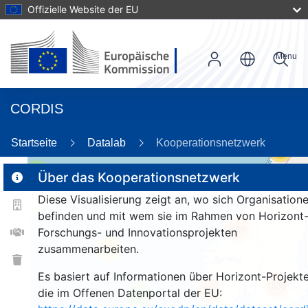
Offizielle Website der EU
Menu
CORDIS
Startseite
Datalab
Kooperationsnetzwerk
55
2
Über das Kooperationsnetzwerk
Diese Visualisierung zeigt an, wo sich Organisation
befinden und mit wem sie im Rahmen von Horizont
166
Forschungs- und Innovationsprojekten
zusammenarbeiten.
25
Es basiert auf Informationen über Horizont-Projekte
1533
263
die im Offenen Datenportal der EU:
9