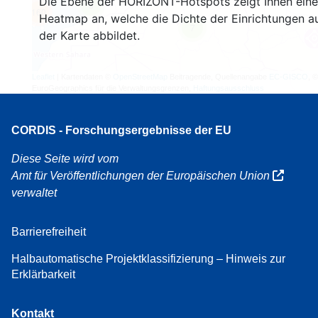
Die Ebene der HORIZONT-Hotspots zeigt Ihnen eine
3
160
Heatmap an, welche die Dichte der Einrichtungen a
7
der Karte abbildet.
Leaflet
| Kartendaten ©
OpenStreetMap
Beitragende, Quellenangabe
EC-GISCO
, ©
EuroGeographics für die Verwaltungsgrenzen,
Haftungsausschluss
CORDIS - Forschungsergebnisse der EU
Diese Seite wird vom
Amt für Veröffentlichungen der Europäischen Union
verwaltet
Barrierefreiheit
Halbautomatische Projektklassifizierung – Hinweis zur
Erklärbarkeit
Kontakt