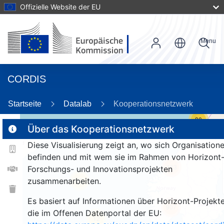
Offizielle Website der EU
Menu
CORDIS
Startseite
Datalab
Kooperationsnetzwerk
30
Über das Kooperationsnetzwerk
Diese Visualisierung zeigt an, wo sich Organisation
2
befinden und mit wem sie im Rahmen von Horizont
163
Forschungs- und Innovationsprojekten
zusammenarbeiten.
25
Es basiert auf Informationen über Horizont-Projekte
907
die im Offenen Datenportal der EU:
12