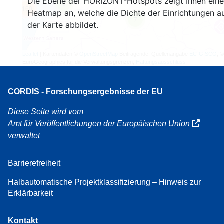
Die Ebene der HORIZONT-Hotspots zeigt Ihnen eine
3
160
Heatmap an, welche die Dichte der Einrichtungen a
7
der Karte abbildet.
Leaflet
| Kartendaten ©
OpenStreetMap
Beitragende, Quellenangabe
EC-GISCO
, ©
EuroGeographics für die Verwaltungsgrenzen,
Haftungsausschluss
CORDIS - Forschungsergebnisse der EU
Diese Seite wird vom
Amt für Veröffentlichungen der Europäischen Union
verwaltet
Barrierefreiheit
Halbautomatische Projektklassifizierung – Hinweis zur
Erklärbarkeit
Kontakt