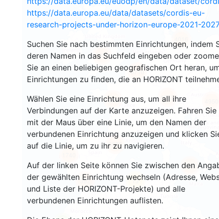
https://data.europa.eu/euodp/en/data/dataset/cor
https://data.europa.eu/data/datasets/cordis-eu-
research-projects-under-horizon-europe-2021-2027
4016
Suchen Sie nach bestimmten Einrichtungen, indem S
deren Namen in das Suchfeld eingeben oder zoom
4924
Sie an einen beliebigen geografischen Ort heran, u
6710
Einrichtungen zu finden, die an HORIZONT teilnehm
12634
Wählen Sie eine Einrichtung aus, um all ihre
688
4950
Verbindungen auf der Karte anzuzeigen. Fahren Sie
mit der Maus über eine Linie, um den Namen der
verbundenen Einrichtung anzuzeigen und klicken Si
6676
auf die Linie, um zu ihr zu navigieren.
1740
Auf der linken Seite können Sie zwischen den Anga
697
der gewählten Einrichtung wechseln (Adresse, Webs
392
13
und Liste der HORIZONT-Projekte) und alle
verbundenen Einrichtungen auflisten.