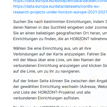
https://data.europa.eu/euodp/en/data/dataset/cor
2933
https://data.europa.eu/data/datasets/cordis-eu-
research-projects-under-horizon-europe-2021-2027
1553
Suchen Sie nach bestimmten Einrichtungen, indem S
deren Namen in das Suchfeld eingeben oder zoom
Sie an einen beliebigen geografischen Ort heran, u
10063
Einrichtungen zu finden, die an HORIZONT teilnehm
12878
Wählen Sie eine Einrichtung aus, um all ihre
Verbindungen auf der Karte anzuzeigen. Fahren Sie
6511
1386
mit der Maus über eine Linie, um den Namen der
verbundenen Einrichtung anzuzeigen und klicken Si
auf die Linie, um zu ihr zu navigieren.
7766
831
Auf der linken Seite können Sie zwischen den Anga
der gewählten Einrichtung wechseln (Adresse, Webs
13
und Liste der HORIZONT-Projekte) und alle
verbundenen Einrichtungen auflisten.
62