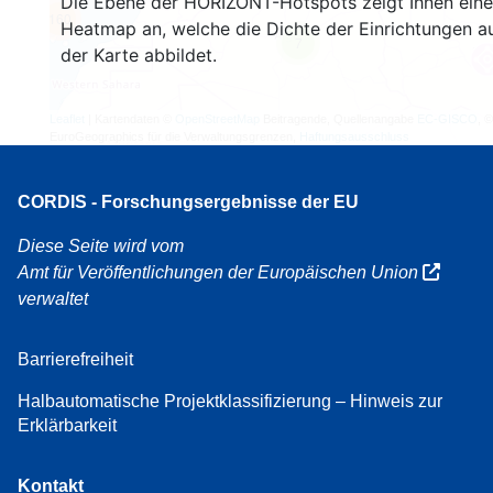
Die Ebene der HORIZONT-Hotspots zeigt Ihnen eine
160
Heatmap an, welche die Dichte der Einrichtungen a
7
der Karte abbildet.
Leaflet
| Kartendaten ©
OpenStreetMap
Beitragende, Quellenangabe
EC-GISCO
, ©
EuroGeographics für die Verwaltungsgrenzen,
Haftungsausschluss
CORDIS - Forschungsergebnisse der EU
Diese Seite wird vom
Amt für Veröffentlichungen der Europäischen Union
verwaltet
Barrierefreiheit
Halbautomatische Projektklassifizierung – Hinweis zur
Erklärbarkeit
Kontakt