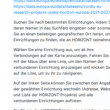
https://data.europa.eu/euodp/en/data/dataset/cor
https://data.europa.eu/data/datasets/cordis-eu-
research-projects-under-horizon-europe-2021-2027
2661
Suchen Sie nach bestimmten Einrichtungen, indem S
2198
deren Namen in das Suchfeld eingeben oder zoom
Sie an einen beliebigen geografischen Ort heran, u
12
Einrichtungen zu finden, die an HORIZONT teilnehm
19402
5833
Wählen Sie eine Einrichtung aus, um all ihre
Verbindungen auf der Karte anzuzeigen. Fahren Sie
mit der Maus über eine Linie, um den Namen der
3374
verbundenen Einrichtung anzuzeigen und klicken Si
auf die Linie, um zu ihr zu navigieren.
5999
1771
Auf der linken Seite können Sie zwischen den Anga
484
der gewählten Einrichtung wechseln (Adresse, Webs
und Liste der HORIZONT-Projekte) und alle
verbundenen Einrichtungen auflisten.