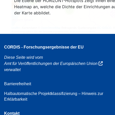
Die Ebene der HORIZONT-Hotspots zeigt Ihnen eine
4
160
Heatmap an, welche die Dichte der Einrichtungen a
7
der Karte abbildet.
Leaflet
| Kartendaten ©
OpenStreetMap
Beitragende, Quellenangabe
EC-GISCO
, ©
EuroGeographics für die Verwaltungsgrenzen,
Haftungsausschluss
CORDIS - Forschungsergebnisse der EU
Diese Seite wird vom
Amt für Veröffentlichungen der Europäischen Union
verwaltet
Barrierefreiheit
Halbautomatische Projektklassifizierung – Hinweis zur
Erklärbarkeit
Kontakt