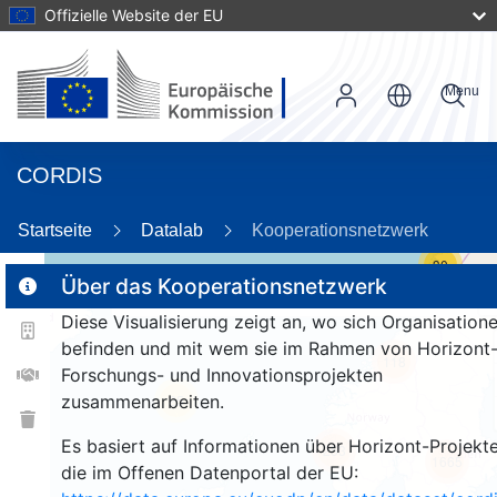
Offizielle Website der EU
Menu
CORDIS
Startseite
Datalab
Kooperationsnetzwerk
30
Über das Kooperationsnetzwerk
Diese Visualisierung zeigt an, wo sich Organisation
2
befinden und mit wem sie im Rahmen von Horizont
118
Forschungs- und Innovationsprojekten
zusammenarbeiten.
25
Es basiert auf Informationen über Horizont-Projekte
253
1665
die im Offenen Datenportal der EU: