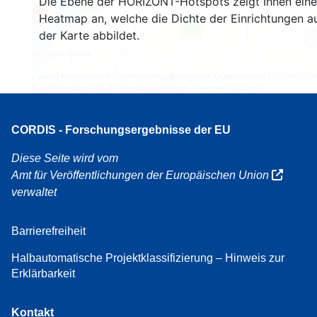
Die Ebene der HORIZONT-Hotspots zeigt Ihnen eine
3
160
Heatmap an, welche die Dichte der Einrichtungen a
7
der Karte abbildet.
Leaflet
| Kartendaten ©
OpenStreetMap
Beitragende, Quellenangabe
EC-GISCO
, ©
EuroGeographics für die Verwaltungsgrenzen,
Haftungsausschluss
CORDIS - Forschungsergebnisse der EU
Diese Seite wird vom
Amt für Veröffentlichungen der Europäischen Union
verwaltet
Barrierefreiheit
Halbautomatische Projektklassifizierung – Hinweis zur
Erklärbarkeit
Kontakt