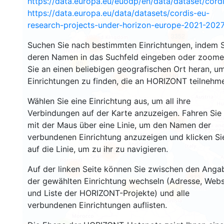
https://data.europa.eu/euodp/en/data/dataset/cor
https://data.europa.eu/data/datasets/cordis-eu-
research-projects-under-horizon-europe-2021-2027
3352
Suchen Sie nach bestimmten Einrichtungen, indem S
2216
deren Namen in das Suchfeld eingeben oder zoom
80
Sie an einen beliebigen geografischen Ort heran, u
13440
Einrichtungen zu finden, die an HORIZONT teilnehm
5461
Wählen Sie eine Einrichtung aus, um all ihre
Verbindungen auf der Karte anzuzeigen. Fahren Sie
9081
mit der Maus über eine Linie, um den Namen der
verbundenen Einrichtung anzuzeigen und klicken Si
auf die Linie, um zu ihr zu navigieren.
5875
Auf der linken Seite können Sie zwischen den Anga
1758
373
der gewählten Einrichtung wechseln (Adresse, Webs
15
96
und Liste der HORIZONT-Projekte) und alle
verbundenen Einrichtungen auflisten.