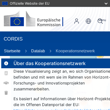
Offizielle Website der EU
Menu
CORDIS
Startseite
Datalab
Kooperationsnetzwerk
55
Über das Kooperationsnetzwerk
Diese Visualisierung zeigt an, wo sich Organisation
2
befinden und mit wem sie im Rahmen von Horizont
114
Forschungs- und Innovationsprojekten
zusammenarbeiten.
25
Es basiert auf Informationen über Horizont-Projekte
956
983
die im Offenen Datenportal der EU: