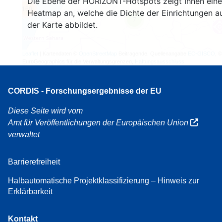
Die Ebene der HORIZONT-Hotspots zeigt Ihnen eine
160
Heatmap an, welche die Dichte der Einrichtungen a
7
der Karte abbildet.
Leaflet
| Kartendaten ©
OpenStreetMap
Beitragende, Quellenangabe
EC-GISCO
, ©
EuroGeographics für die Verwaltungsgrenzen,
Haftungsausschluss
CORDIS - Forschungsergebnisse der EU
Diese Seite wird vom
Amt für Veröffentlichungen der Europäischen Union
verwaltet
Barrierefreiheit
Halbautomatische Projektklassifizierung – Hinweis zur
Erklärbarkeit
Kontakt