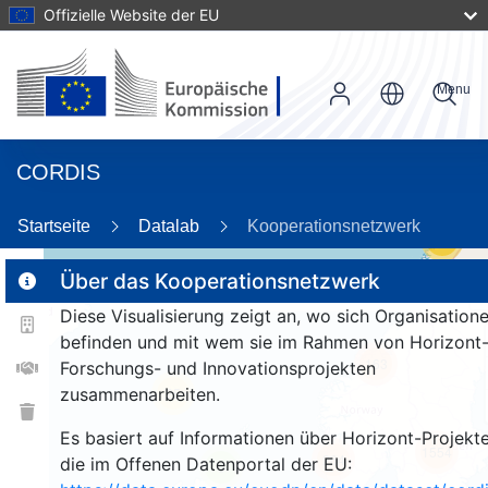
Offizielle Website der EU
Menu
CORDIS
Startseite
Datalab
Kooperationsnetzwerk
59
Über das Kooperationsnetzwerk
Diese Visualisierung zeigt an, wo sich Organisation
2
befinden und mit wem sie im Rahmen von Horizont
163
Forschungs- und Innovationsprojekten
zusammenarbeiten.
25
Es basiert auf Informationen über Horizont-Projekte
1554
264
die im Offenen Datenportal der EU:
9