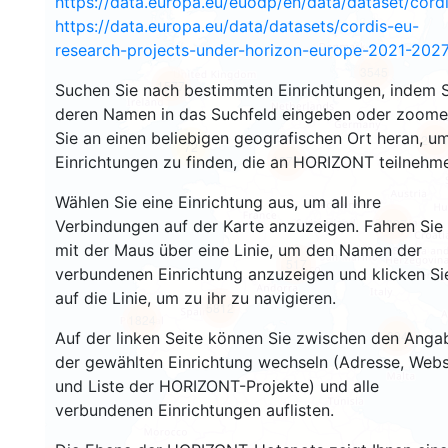
https://data.europa.eu/euodp/en/data/dataset/cor
https://data.europa.eu/data/datasets/cordis-eu-
research-projects-under-horizon-europe-2021-2027
3545
1577
Suchen Sie nach bestimmten Einrichtungen, indem S
deren Namen in das Suchfeld eingeben oder zoom
Sie an einen beliebigen geografischen Ort heran, u
240
72
Einrichtungen zu finden, die an HORIZONT teilnehm
18704
Wählen Sie eine Einrichtung aus, um all ihre
8897
Verbindungen auf der Karte anzuzeigen. Fahren Sie
mit der Maus über eine Linie, um den Namen der
517
verbundenen Einrichtung anzuzeigen und klicken Si
auf die Linie, um zu ihr zu navigieren.
5812
1824
894
Auf der linken Seite können Sie zwischen den Anga
der gewählten Einrichtung wechseln (Adresse, Webs
und Liste der HORIZONT-Projekte) und alle
verbundenen Einrichtungen auflisten.