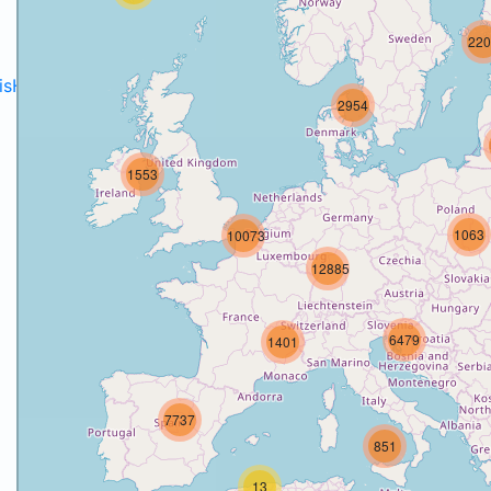
220
disH2020projects
.
2954
1553
1063
10073
12885
6479
1401
7737
851
13