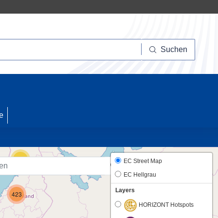
Suchen
Suchen
10
e
23
EC Street Map
EC Hellgrau
Layers
423
HORIZONT Hotspots