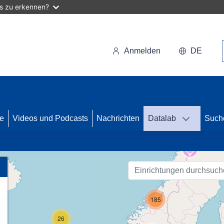
as zu erkennen?
Anmelden
DE
se
Videos und Podcasts
Nachrichten
Datalab
Such
85
185
26