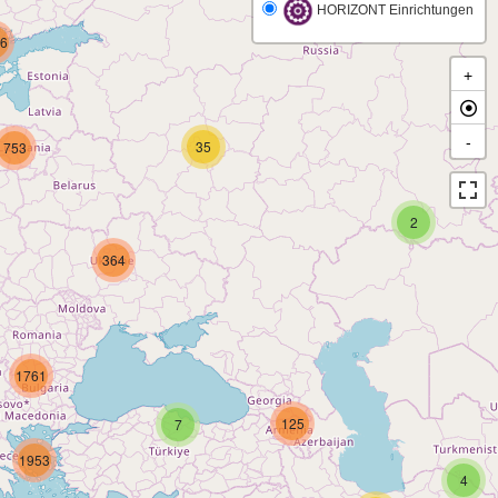
HORIZONT Einrichtungen
6
+
-
35
753
2
364
1761
125
7
1953
4