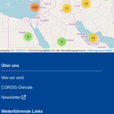
10
1457
11
4
14
4
enangabe
EC-GISCO
, © EuroGeographics für die Verwaltungsgrenzen,
Haftungsausschluss
Über uns
3
11
Wer wir sind
CORDIS-Dienste
44
Newsletter
3
Weiterführende Links