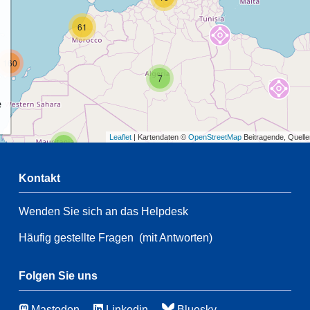
61
160
7
e
Leaflet
| Kartendaten ©
OpenStreetMap
Beitragende, Quell
2
Kontakt
Wenden Sie sich an das Helpdesk
33
2
28
Häufig gestellte Fragen
(mit Antworten)
147
66
Folgen Sie uns
Mastodon
Linkedin
Bluesky