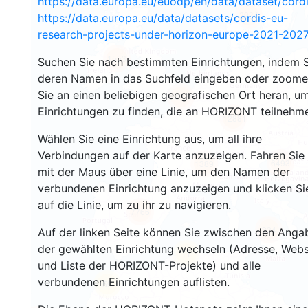
https://data.europa.eu/euodp/en/data/dataset/cor
2934
https://data.europa.eu/data/datasets/cordis-eu-
research-projects-under-horizon-europe-2021-2027
1553
Suchen Sie nach bestimmten Einrichtungen, indem S
deren Namen in das Suchfeld eingeben oder zoom
Sie an einen beliebigen geografischen Ort heran, u
10058
Einrichtungen zu finden, die an HORIZONT teilnehm
12881
Wählen Sie eine Einrichtung aus, um all ihre
Verbindungen auf der Karte anzuzeigen. Fahren Sie
6493
1389
mit der Maus über eine Linie, um den Namen der
verbundenen Einrichtung anzuzeigen und klicken Si
auf die Linie, um zu ihr zu navigieren.
7766
834
Auf der linken Seite können Sie zwischen den Anga
der gewählten Einrichtung wechseln (Adresse, Webs
11
und Liste der HORIZONT-Projekte) und alle
verbundenen Einrichtungen auflisten.
59