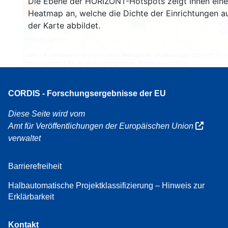
Die Ebene der HORIZONT-Hotspots zeigt Ihnen eine
160
Heatmap an, welche die Dichte der Einrichtungen a
7
der Karte abbildet.
Leaflet
| Kartendaten ©
OpenStreetMap
Beitragende, Quellenangabe
EC-GISCO
, ©
EuroGeographics für die Verwaltungsgrenzen,
Haftungsausschluss
CORDIS - Forschungsergebnisse der EU
Diese Seite wird vom
Amt für Veröffentlichungen der Europäischen Union
verwaltet
Barrierefreiheit
Halbautomatische Projektklassifizierung – Hinweis zur
Erklärbarkeit
Kontakt