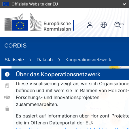
Offizielle Website der EU
Menu
CORDIS
Startseite
Datalab
Kooperationsnetzwerk
30
Über das Kooperationsnetzwerk
Diese Visualisierung zeigt an, wo sich Organisation
2
befinden und mit wem sie im Rahmen von Horizont
121
Forschungs- und Innovationsprojekten
zusammenarbeiten.
25
Es basiert auf Informationen über Horizont-Projekte
257
1649
die im Offenen Datenportal der EU: