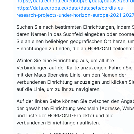
https://data.europa.eu/euodp/en/data/dataset/cor
https://data.europa.eu/data/datasets/cordis-eu-
research-projects-under-horizon-europe-2021-2027
2661
Suchen Sie nach bestimmten Einrichtungen, indem S
2198
deren Namen in das Suchfeld eingeben oder zoom
Sie an einen beliebigen geografischen Ort heran, u
12
Einrichtungen zu finden, die an HORIZONT teilnehm
19370
5812
Wählen Sie eine Einrichtung aus, um all ihre
Verbindungen auf der Karte anzuzeigen. Fahren Sie
mit der Maus über eine Linie, um den Namen der
3414
verbundenen Einrichtung anzuzeigen und klicken Si
auf die Linie, um zu ihr zu navigieren.
6003
1780
Auf der linken Seite können Sie zwischen den Anga
der gewählten Einrichtung wechseln (Adresse, Webs
481
und Liste der HORIZONT-Projekte) und alle
3
verbundenen Einrichtungen auflisten.