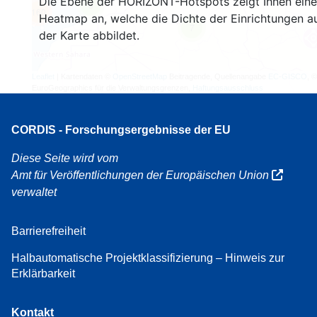
Die Ebene der HORIZONT-Hotspots zeigt Ihnen eine
3
160
Heatmap an, welche die Dichte der Einrichtungen a
7
der Karte abbildet.
Leaflet
| Kartendaten ©
OpenStreetMap
Beitragende, Quellenangabe
EC-GISCO
, ©
EuroGeographics für die Verwaltungsgrenzen,
Haftungsausschluss
CORDIS - Forschungsergebnisse der EU
Diese Seite wird vom
Amt für Veröffentlichungen der Europäischen Union
verwaltet
Barrierefreiheit
Halbautomatische Projektklassifizierung – Hinweis zur
Erklärbarkeit
Kontakt