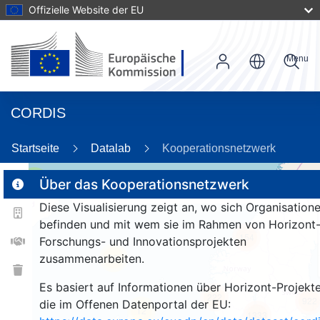
Offizielle Website der EU
Menu
CORDIS
89
Startseite
Datalab
Kooperationsnetzwerk
3
Über das Kooperationsnetzwerk
Diese Visualisierung zeigt an, wo sich Organisation
befinden und mit wem sie im Rahmen von Horizont
154
Forschungs- und Innovationsprojekten
zusammenarbeiten.
25
Es basiert auf Informationen über Horizont-Projekte
222
922
die im Offenen Datenportal der EU:
12
1333