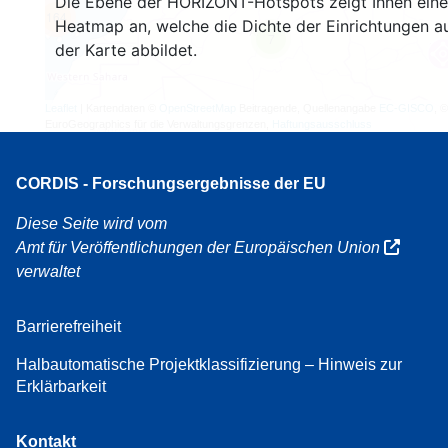
Die Ebene der HORIZONT-Hotspots zeigt Ihnen eine
164
Heatmap an, welche die Dichte der Einrichtungen a
7
der Karte abbildet.
Leaflet
| Kartendaten ©
OpenStreetMap
Beitragende, Quellenangabe
EC-GISCO
, ©
EuroGeographics für die Verwaltungsgrenzen,
Haftungsausschluss
CORDIS - Forschungsergebnisse der EU
Diese Seite wird vom
Amt für Veröffentlichungen der Europäischen Union
verwaltet
Barrierefreiheit
Halbautomatische Projektklassifizierung – Hinweis zur
Erklärbarkeit
Kontakt