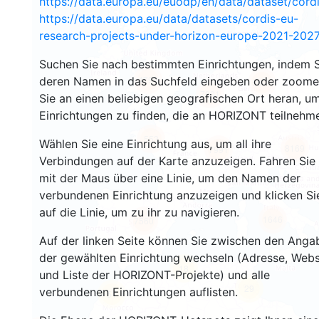
https://data.europa.eu/euodp/en/data/dataset/cor
https://data.europa.eu/data/datasets/cordis-eu-
research-projects-under-horizon-europe-2021-2027
Suchen Sie nach bestimmten Einrichtungen, indem S
4792
deren Namen in das Suchfeld eingeben oder zoom
5507
7001
Sie an einen beliebigen geografischen Ort heran, u
Einrichtungen zu finden, die an HORIZONT teilnehm
553
Wählen Sie eine Einrichtung aus, um all ihre
8169
7991
Verbindungen auf der Karte anzuzeigen. Fahren Sie
mit der Maus über eine Linie, um den Namen der
verbundenen Einrichtung anzuzeigen und klicken Si
auf die Linie, um zu ihr zu navigieren.
1646
7560
Auf der linken Seite können Sie zwischen den Anga
der gewählten Einrichtung wechseln (Adresse, Webs
18
und Liste der HORIZONT-Projekte) und alle
29
verbundenen Einrichtungen auflisten.
51