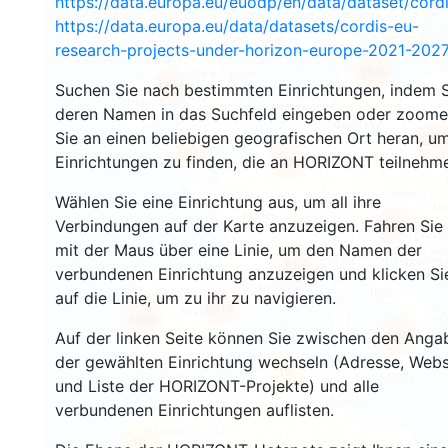
https://data.europa.eu/euodp/en/data/dataset/cor
https://data.europa.eu/data/datasets/cordis-eu-
research-projects-under-horizon-europe-2021-2027
3549
1564
Suchen Sie nach bestimmten Einrichtungen, indem S
deren Namen in das Suchfeld eingeben oder zoom
Sie an einen beliebigen geografischen Ort heran, u
239
65
Einrichtungen zu finden, die an HORIZONT teilnehm
18658
Wählen Sie eine Einrichtung aus, um all ihre
8936
Verbindungen auf der Karte anzuzeigen. Fahren Sie
mit der Maus über eine Linie, um den Namen der
513
verbundenen Einrichtung anzuzeigen und klicken Si
auf die Linie, um zu ihr zu navigieren.
5815
1806
896
Auf der linken Seite können Sie zwischen den Anga
der gewählten Einrichtung wechseln (Adresse, Webs
15
und Liste der HORIZONT-Projekte) und alle
verbundenen Einrichtungen auflisten.
10