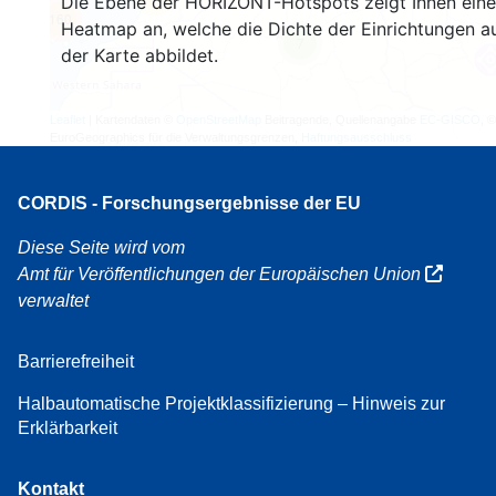
Die Ebene der HORIZONT-Hotspots zeigt Ihnen eine
160
Heatmap an, welche die Dichte der Einrichtungen a
7
der Karte abbildet.
Leaflet
| Kartendaten ©
OpenStreetMap
Beitragende, Quellenangabe
EC-GISCO
, ©
EuroGeographics für die Verwaltungsgrenzen,
Haftungsausschluss
CORDIS - Forschungsergebnisse der EU
Diese Seite wird vom
Amt für Veröffentlichungen der Europäischen Union
verwaltet
Barrierefreiheit
Halbautomatische Projektklassifizierung – Hinweis zur
Erklärbarkeit
Kontakt