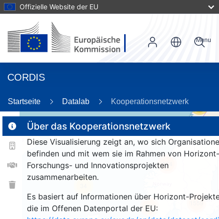
Offizielle Website der EU
Menu
CORDIS
Startseite
Datalab
Kooperationsnetzwerk
56
Über das Kooperationsnetzwerk
Diese Visualisierung zeigt an, wo sich Organisation
2
befinden und mit wem sie im Rahmen von Horizont
164
Forschungs- und Innovationsprojekten
zusammenarbeiten.
34
Es basiert auf Informationen über Horizont-Projekte
1559
258
die im Offenen Datenportal der EU: