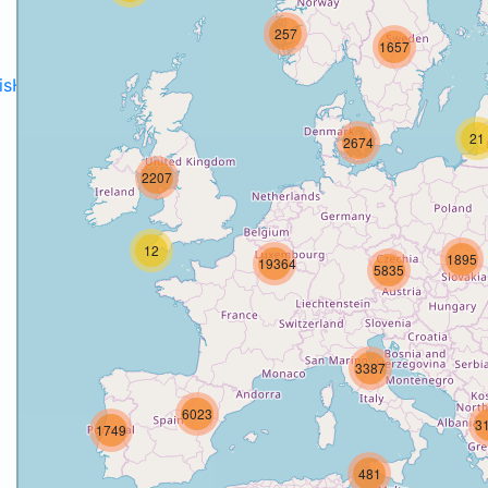
257
1657
disH2020projects
.
21
2674
2207
12
1895
19364
5835
3387
6023
3
1749
481