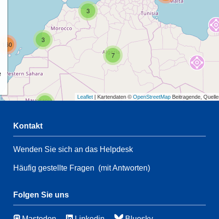
3
3
160
7
e
Leaflet
| Kartendaten ©
OpenStreetMap
Beitragende, Quell
2
Kontakt
54
Wenden Sie sich an das Helpdesk
2
105
Häufig gestellte Fragen
(mit Antworten)
54
66
3
Folgen Sie uns
49
Mastodon
Linkedin
Bluesky