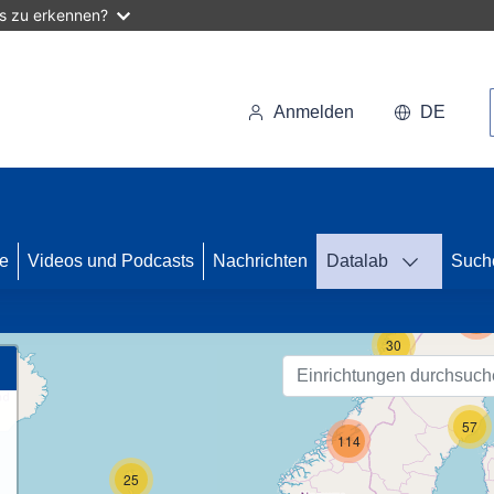
as zu erkennen?
Anmelden
DE
se
Videos und Podcasts
Nachrichten
Datalab
Such
123
30
57
114
25