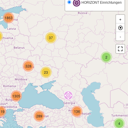
HORIZONT Einrichtungen
1863
+
-
37
2
328
23
1305
119
136
289
4