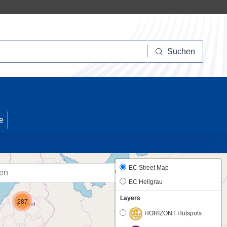
Suchen
Suchen
20
e
EC Street Map
EC Hellgrau
Layers
287
HORIZONT Hotspots