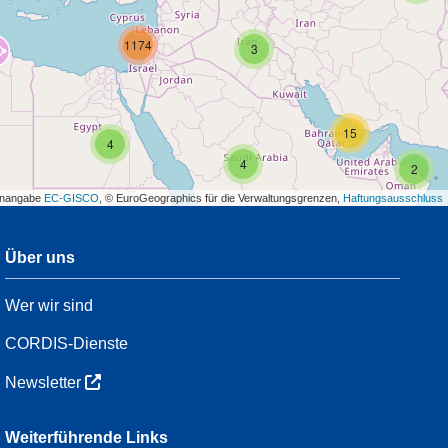
1174
3
15
4
4
2
enangabe
EC-GISCO
, © EuroGeographics für die Verwaltungsgrenzen,
Haftungsausschluss
Über uns
3
Wer wir sind
54
CORDIS-Dienste
Newsletter
3
Weiterführende Links