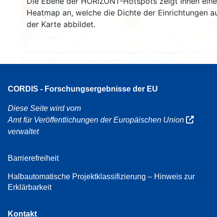
Die Ebene der HORIZONT-Hotspots zeigt Ihnen eine
3
160
Heatmap an, welche die Dichte der Einrichtungen a
7
der Karte abbildet.
Leaflet
| Kartendaten ©
OpenStreetMap
Beitragende, Quellenangabe
EC-GISCO
, ©
EuroGeographics für die Verwaltungsgrenzen,
Haftungsausschluss
CORDIS - Forschungsergebnisse der EU
Diese Seite wird vom
Amt für Veröffentlichungen der Europäischen Union
verwaltet
Barrierefreiheit
Halbautomatische Projektklassifizierung – Hinweis zur
Erklärbarkeit
Kontakt