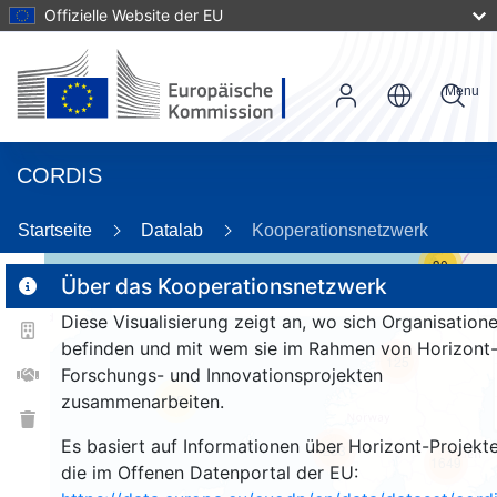
Offizielle Website der EU
Menu
CORDIS
Startseite
Datalab
Kooperationsnetzwerk
30
Über das Kooperationsnetzwerk
Diese Visualisierung zeigt an, wo sich Organisation
2
befinden und mit wem sie im Rahmen von Horizont
125
Forschungs- und Innovationsprojekten
zusammenarbeiten.
25
Es basiert auf Informationen über Horizont-Projekte
253
1649
die im Offenen Datenportal der EU: