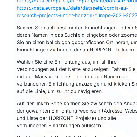
https://data.europa.eu/euodp/en/data/dataset/cor
https://data.europa.eu/data/datasets/cordis-eu-
research-projects-under-horizon-europe-2021-2027
2661
Suchen Sie nach bestimmten Einrichtungen, indem S
2198
deren Namen in das Suchfeld eingeben oder zoom
Sie an einen beliebigen geografischen Ort heran, u
12
Einrichtungen zu finden, die an HORIZONT teilnehm
19383
5799
Wählen Sie eine Einrichtung aus, um all ihre
Verbindungen auf der Karte anzuzeigen. Fahren Sie
mit der Maus über eine Linie, um den Namen der
3424
verbundenen Einrichtung anzuzeigen und klicken Si
auf die Linie, um zu ihr zu navigieren.
6006
1777
Auf der linken Seite können Sie zwischen den Anga
der gewählten Einrichtung wechseln (Adresse, Webs
481
und Liste der HORIZONT-Projekte) und alle
3
verbundenen Einrichtungen auflisten.