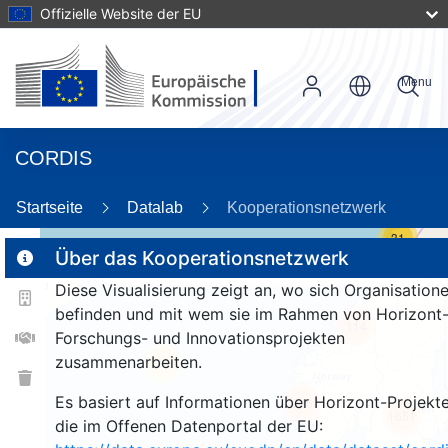
Offizielle Website der EU
Menu
CORDIS
Startseite
Datalab
Kooperationsnetzwerk
31
Über das Kooperationsnetzwerk
Diese Visualisierung zeigt an, wo sich Organisation
2
befinden und mit wem sie im Rahmen von Horizont
114
Forschungs- und Innovationsprojekten
zusammenarbeiten.
26
Es basiert auf Informationen über Horizont-Projekte
246
1651
die im Offenen Datenportal der EU: