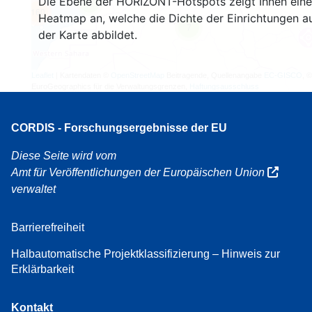
Die Ebene der HORIZONT-Hotspots zeigt Ihnen eine
4
160
Heatmap an, welche die Dichte der Einrichtungen a
7
der Karte abbildet.
Leaflet
| Kartendaten ©
OpenStreetMap
Beitragende, Quellenangabe
EC-GISCO
, ©
EuroGeographics für die Verwaltungsgrenzen,
Haftungsausschluss
CORDIS - Forschungsergebnisse der EU
Diese Seite wird vom
Amt für Veröffentlichungen der Europäischen Union
verwaltet
Barrierefreiheit
Halbautomatische Projektklassifizierung – Hinweis zur
Erklärbarkeit
Kontakt