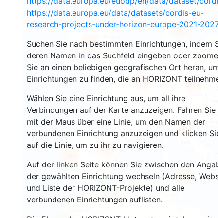
https://data.europa.eu/euodp/en/data/dataset/cor
https://data.europa.eu/data/datasets/cordis-eu-
research-projects-under-horizon-europe-2021-2027
2681
Suchen Sie nach bestimmten Einrichtungen, indem S
2219
deren Namen in das Suchfeld eingeben oder zoom
Sie an einen beliebigen geografischen Ort heran, u
Einrichtungen zu finden, die an HORIZONT teilnehm
19387
5831
Wählen Sie eine Einrichtung aus, um all ihre
Verbindungen auf der Karte anzuzeigen. Fahren Sie
mit der Maus über eine Linie, um den Namen der
3414
verbundenen Einrichtung anzuzeigen und klicken Si
auf die Linie, um zu ihr zu navigieren.
5981
1787
Auf der linken Seite können Sie zwischen den Anga
der gewählten Einrichtung wechseln (Adresse, Webs
480
und Liste der HORIZONT-Projekte) und alle
6
verbundenen Einrichtungen auflisten.