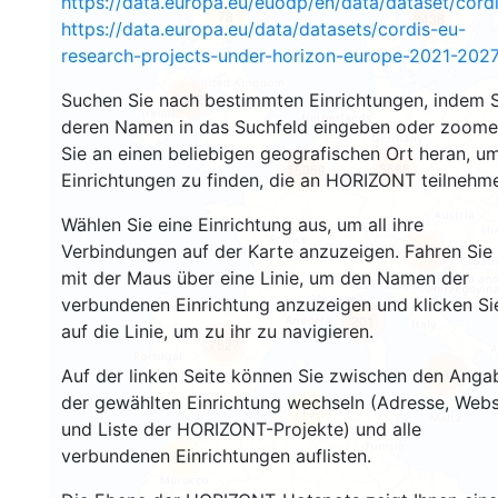
https://data.europa.eu/euodp/en/data/dataset/cor
78
3436
https://data.europa.eu/data/datasets/cordis-eu-
research-projects-under-horizon-europe-2021-2027
Suchen Sie nach bestimmten Einrichtungen, indem S
1482
deren Namen in das Suchfeld eingeben oder zoom
Sie an einen beliebigen geografischen Ort heran, u
5685
15059
Einrichtungen zu finden, die an HORIZONT teilnehm
Wählen Sie eine Einrichtung aus, um all ihre
Verbindungen auf der Karte anzuzeigen. Fahren Sie
9276
mit der Maus über eine Linie, um den Namen der
verbundenen Einrichtung anzuzeigen und klicken Si
201
auf die Linie, um zu ihr zu navigieren.
7527
Auf der linken Seite können Sie zwischen den Anga
794
der gewählten Einrichtung wechseln (Adresse, Webs
13
und Liste der HORIZONT-Projekte) und alle
verbundenen Einrichtungen auflisten.
64