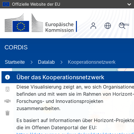
Offizielle Website der EU
Menu
CORDIS
Startseite
Datalab
Kooperationsnetzwerk
Über das Kooperationsnetzwerk
Diese Visualisierung zeigt an, wo sich Organisation
2
befinden und mit wem sie im Rahmen von Horizont
187
Forschungs- und Innovationsprojekten
zusammenarbeiten.
25
211
Es basiert auf Informationen über Horizont-Projekte
239
die im Offenen Datenportal der EU: