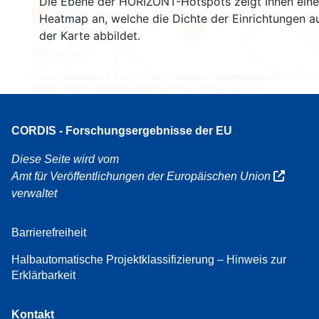
Die Ebene der HORIZONT-Hotspots zeigt Ihnen eine
160
Heatmap an, welche die Dichte der Einrichtungen a
7
der Karte abbildet.
Leaflet
| Kartendaten ©
OpenStreetMap
Beitragende, Quellenangabe
EC-GISCO
, ©
EuroGeographics für die Verwaltungsgrenzen,
Haftungsausschluss
CORDIS - Forschungsergebnisse der EU
Diese Seite wird vom
Amt für Veröffentlichungen der Europäischen Union
verwaltet
Barrierefreiheit
Halbautomatische Projektklassifizierung – Hinweis zur
Erklärbarkeit
Kontakt