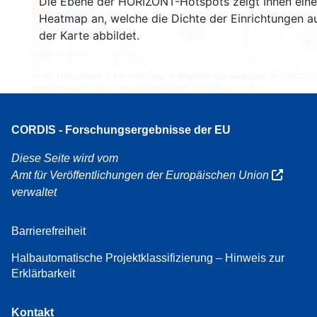
Die Ebene der HORIZONT-Hotspots zeigt Ihnen eine
3
160
Heatmap an, welche die Dichte der Einrichtungen a
7
der Karte abbildet.
Leaflet
| Kartendaten ©
OpenStreetMap
Beitragende, Quellenangabe
EC-GISCO
, ©
EuroGeographics für die Verwaltungsgrenzen,
Haftungsausschluss
CORDIS - Forschungsergebnisse der EU
Diese Seite wird vom
Amt für Veröffentlichungen der Europäischen Union
verwaltet
Barrierefreiheit
Halbautomatische Projektklassifizierung – Hinweis zur
Erklärbarkeit
Kontakt