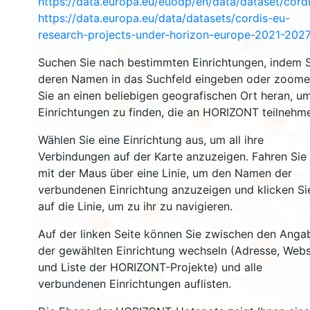
https://data.europa.eu/euodp/en/data/dataset/cor
https://data.europa.eu/data/datasets/cordis-eu-
research-projects-under-horizon-europe-2021-2027
2679
Suchen Sie nach bestimmten Einrichtungen, indem S
2205
deren Namen in das Suchfeld eingeben oder zoom
Sie an einen beliebigen geografischen Ort heran, u
12
Einrichtungen zu finden, die an HORIZONT teilnehm
19381
5795
Wählen Sie eine Einrichtung aus, um all ihre
Verbindungen auf der Karte anzuzeigen. Fahren Sie
mit der Maus über eine Linie, um den Namen der
3411
verbundenen Einrichtung anzuzeigen und klicken Si
auf die Linie, um zu ihr zu navigieren.
6024
1755
Auf der linken Seite können Sie zwischen den Anga
der gewählten Einrichtung wechseln (Adresse, Webs
481
und Liste der HORIZONT-Projekte) und alle
3
verbundenen Einrichtungen auflisten.