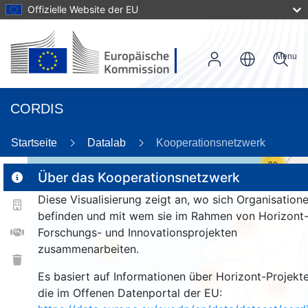
Offizielle Website der EU
Menu
CORDIS
Startseite
Datalab
Kooperationsnetzwerk
30
Über das Kooperationsnetzwerk
Diese Visualisierung zeigt an, wo sich Organisation
2
befinden und mit wem sie im Rahmen von Horizont
114
Forschungs- und Innovationsprojekten
zusammenarbeiten.
25
Es basiert auf Informationen über Horizont-Projekte
257
1655
die im Offenen Datenportal der EU: