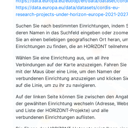
https://data.europa.eu/euodp/en/data/dataset/cor
2936
https://data.europa.eu/data/datasets/cordis-eu-
research-projects-under-horizon-europe-2021-2027
1553
Suchen Sie nach bestimmten Einrichtungen, indem S
deren Namen in das Suchfeld eingeben oder zoom
Sie an einen beliebigen geografischen Ort heran, u
10053
Einrichtungen zu finden, die an HORIZONT teilnehm
12900
Wählen Sie eine Einrichtung aus, um all ihre
Verbindungen auf der Karte anzuzeigen. Fahren Sie
6502
1351
mit der Maus über eine Linie, um den Namen der
verbundenen Einrichtung anzuzeigen und klicken Si
auf die Linie, um zu ihr zu navigieren.
7788
831
Auf der linken Seite können Sie zwischen den Anga
der gewählten Einrichtung wechseln (Adresse, Webs
12
und Liste der HORIZONT-Projekte) und alle
verbundenen Einrichtungen auflisten.
61