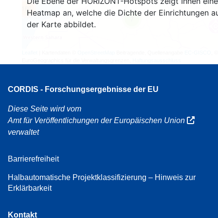
Die Ebene der HORIZONT-Hotspots zeigt Ihnen eine
160
Heatmap an, welche die Dichte der Einrichtungen a
7
der Karte abbildet.
Leaflet
| Kartendaten ©
OpenStreetMap
Beitragende, Quellenangabe
EC-GISCO
, ©
EuroGeographics für die Verwaltungsgrenzen,
Haftungsausschluss
CORDIS - Forschungsergebnisse der EU
Diese Seite wird vom
Amt für Veröffentlichungen der Europäischen Union
verwaltet
Barrierefreiheit
Halbautomatische Projektklassifizierung – Hinweis zur
Erklärbarkeit
Kontakt