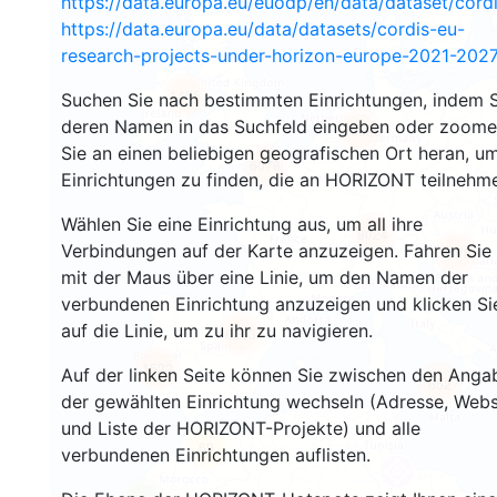
https://data.europa.eu/euodp/en/data/dataset/cor
https://data.europa.eu/data/datasets/cordis-eu-
research-projects-under-horizon-europe-2021-2027
1455
Suchen Sie nach bestimmten Einrichtungen, indem S
deren Namen in das Suchfeld eingeben oder zoom
10690
Sie an einen beliebigen geografischen Ort heran, u
6078
Einrichtungen zu finden, die an HORIZONT teilnehm
Wählen Sie eine Einrichtung aus, um all ihre
9024
Verbindungen auf der Karte anzuzeigen. Fahren Sie
6978
mit der Maus über eine Linie, um den Namen der
verbundenen Einrichtung anzuzeigen und klicken Si
auf die Linie, um zu ihr zu navigieren.
6263
1522
Auf der linken Seite können Sie zwischen den Anga
652
der gewählten Einrichtung wechseln (Adresse, Webs
und Liste der HORIZONT-Projekte) und alle
69
verbundenen Einrichtungen auflisten.