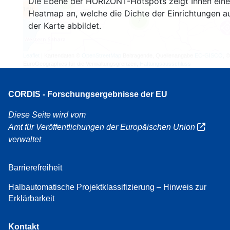
Die Ebene der HORIZONT-Hotspots zeigt Ihnen eine
4
160
Heatmap an, welche die Dichte der Einrichtungen a
7
der Karte abbildet.
Leaflet
| Kartendaten ©
OpenStreetMap
Beitragende, Quellenangabe
EC-GISCO
, ©
EuroGeographics für die Verwaltungsgrenzen,
Haftungsausschluss
CORDIS - Forschungsergebnisse der EU
Diese Seite wird vom
Amt für Veröffentlichungen der Europäischen Union
verwaltet
Barrierefreiheit
Halbautomatische Projektklassifizierung – Hinweis zur
Erklärbarkeit
Kontakt