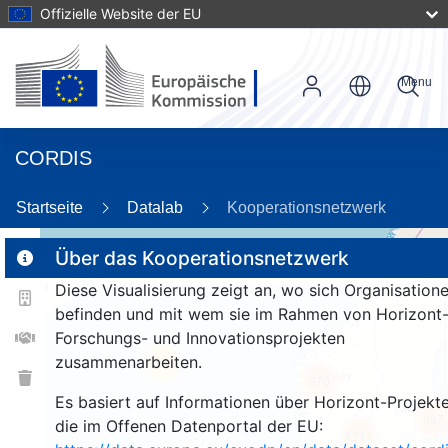
Offizielle Website der EU
Menu
CORDIS
89
Startseite
Datalab
Kooperationsnetzwerk
Über das Kooperationsnetzwerk
Diese Visualisierung zeigt an, wo sich Organisation
2
befinden und mit wem sie im Rahmen von Horizont
Forschungs- und Innovationsprojekten
zusammenarbeiten.
26
370
Es basiert auf Informationen über Horizont-Projekte
967
die im Offenen Datenportal der EU:
1211