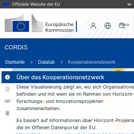
Offizielle Website der EU
Menu
CORDIS
Startseite
Datalab
Kooperationsnetzwerk
30
Über das Kooperationsnetzwerk
Diese Visualisierung zeigt an, wo sich Organisation
2
befinden und mit wem sie im Rahmen von Horizont
112
Forschungs- und Innovationsprojekten
zusammenarbeiten.
25
Es basiert auf Informationen über Horizont-Projekte
250
1656
die im Offenen Datenportal der EU: