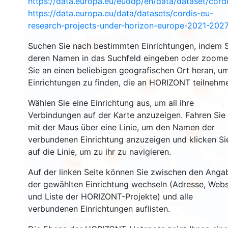
https://data.europa.eu/euodp/en/data/dataset/cor
https://data.europa.eu/data/datasets/cordis-eu-
research-projects-under-horizon-europe-2021-2027
2679
Suchen Sie nach bestimmten Einrichtungen, indem S
2220
deren Namen in das Suchfeld eingeben oder zoom
Sie an einen beliebigen geografischen Ort heran, u
Einrichtungen zu finden, die an HORIZONT teilnehm
19387
5787
Wählen Sie eine Einrichtung aus, um all ihre
Verbindungen auf der Karte anzuzeigen. Fahren Sie
mit der Maus über eine Linie, um den Namen der
3386
verbundenen Einrichtung anzuzeigen und klicken Si
auf die Linie, um zu ihr zu navigieren.
6013
1754
Auf der linken Seite können Sie zwischen den Anga
der gewählten Einrichtung wechseln (Adresse, Webs
479
und Liste der HORIZONT-Projekte) und alle
3
verbundenen Einrichtungen auflisten.