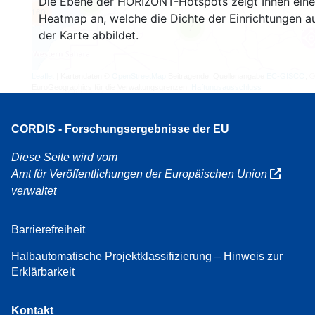
Die Ebene der HORIZONT-Hotspots zeigt Ihnen eine
4
160
Heatmap an, welche die Dichte der Einrichtungen a
7
der Karte abbildet.
Leaflet
| Kartendaten ©
OpenStreetMap
Beitragende, Quellenangabe
EC-GISCO
, ©
EuroGeographics für die Verwaltungsgrenzen,
Haftungsausschluss
CORDIS - Forschungsergebnisse der EU
Diese Seite wird vom
Amt für Veröffentlichungen der Europäischen Union
verwaltet
Barrierefreiheit
Halbautomatische Projektklassifizierung – Hinweis zur
Erklärbarkeit
Kontakt