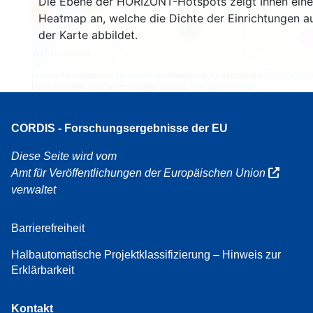
Die Ebene der HORIZONT-Hotspots zeigt Ihnen eine
4
160
Heatmap an, welche die Dichte der Einrichtungen a
7
der Karte abbildet.
Leaflet
| Kartendaten ©
OpenStreetMap
Beitragende, Quellenangabe
EC-GISCO
, ©
EuroGeographics für die Verwaltungsgrenzen,
Haftungsausschluss
CORDIS - Forschungsergebnisse der EU
Diese Seite wird vom
Amt für Veröffentlichungen der Europäischen Union
verwaltet
Barrierefreiheit
Halbautomatische Projektklassifizierung – Hinweis zur
Erklärbarkeit
Kontakt