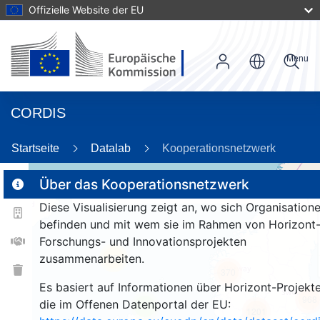
Offizielle Website der EU
Menu
CORDIS
86
Startseite
Datalab
Kooperationsnetzwerk
Über das Kooperationsnetzwerk
Diese Visualisierung zeigt an, wo sich Organisation
2
befinden und mit wem sie im Rahmen von Horizont
Forschungs- und Innovationsprojekten
zusammenarbeiten.
25
370
Es basiert auf Informationen über Horizont-Projekte
968
die im Offenen Datenportal der EU:
9
1201