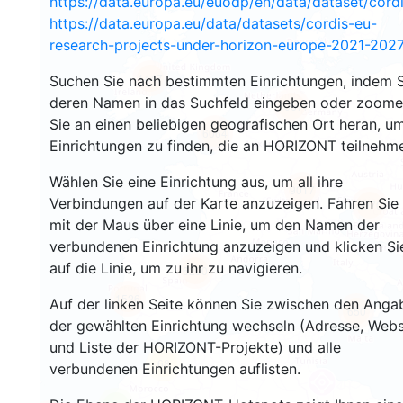
https://data.europa.eu/euodp/en/data/dataset/cor
https://data.europa.eu/data/datasets/cordis-eu-
research-projects-under-horizon-europe-2021-2027
1447
Suchen Sie nach bestimmten Einrichtungen, indem S
deren Namen in das Suchfeld eingeben oder zoom
10677
Sie an einen beliebigen geografischen Ort heran, u
6064
Einrichtungen zu finden, die an HORIZONT teilnehm
Wählen Sie eine Einrichtung aus, um all ihre
9017
Verbindungen auf der Karte anzuzeigen. Fahren Sie
6970
mit der Maus über eine Linie, um den Namen der
verbundenen Einrichtung anzuzeigen und klicken Si
auf die Linie, um zu ihr zu navigieren.
6290
1526
Auf der linken Seite können Sie zwischen den Anga
650
der gewählten Einrichtung wechseln (Adresse, Webs
und Liste der HORIZONT-Projekte) und alle
68
verbundenen Einrichtungen auflisten.