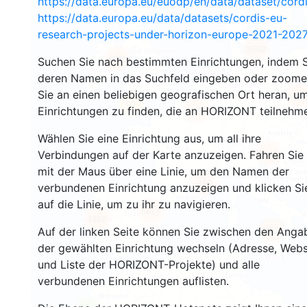
https://data.europa.eu/euodp/en/data/dataset/cor
https://data.europa.eu/data/datasets/cordis-eu-
research-projects-under-horizon-europe-2021-2027
3552
1566
Suchen Sie nach bestimmten Einrichtungen, indem S
deren Namen in das Suchfeld eingeben oder zoom
Sie an einen beliebigen geografischen Ort heran, u
239
60
Einrichtungen zu finden, die an HORIZONT teilnehm
18721
Wählen Sie eine Einrichtung aus, um all ihre
8948
Verbindungen auf der Karte anzuzeigen. Fahren Sie
mit der Maus über eine Linie, um den Namen der
469
verbundenen Einrichtung anzuzeigen und klicken Si
auf die Linie, um zu ihr zu navigieren.
5811
1820
893
Auf der linken Seite können Sie zwischen den Anga
der gewählten Einrichtung wechseln (Adresse, Webs
und Liste der HORIZONT-Projekte) und alle
verbundenen Einrichtungen auflisten.