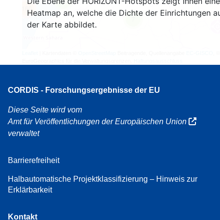
Die Ebene der HORIZONT-Hotspots zeigt Ihnen eine
4
160
Heatmap an, welche die Dichte der Einrichtungen a
7
der Karte abbildet.
Leaflet
| Kartendaten ©
OpenStreetMap
Beitragende, Quellenangabe
EC-GISCO
, ©
EuroGeographics für die Verwaltungsgrenzen,
Haftungsausschluss
CORDIS - Forschungsergebnisse der EU
Diese Seite wird vom
Amt für Veröffentlichungen der Europäischen Union
verwaltet
Barrierefreiheit
Halbautomatische Projektklassifizierung – Hinweis zur
Erklärbarkeit
Kontakt