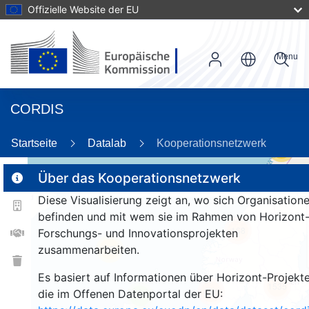
Offizielle Website der EU
Menu
CORDIS
Startseite
Datalab
Kooperationsnetzwerk
56
Über das Kooperationsnetzwerk
Diese Visualisierung zeigt an, wo sich Organisation
2
befinden und mit wem sie im Rahmen von Horizont
168
Forschungs- und Innovationsprojekten
zusammenarbeiten.
25
Es basiert auf Informationen über Horizont-Projekte
1535
261
die im Offenen Datenportal der EU:
9