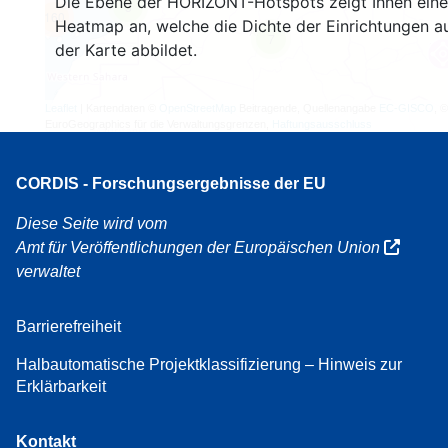
Die Ebene der HORIZONT-Hotspots zeigt Ihnen eine
3
160
Heatmap an, welche die Dichte der Einrichtungen a
7
der Karte abbildet.
Leaflet
| Kartendaten ©
OpenStreetMap
Beitragende, Quellenangabe
EC-GISCO
, ©
EuroGeographics für die Verwaltungsgrenzen,
Haftungsausschluss
CORDIS - Forschungsergebnisse der EU
Diese Seite wird vom
Amt für Veröffentlichungen der Europäischen Union
verwaltet
Barrierefreiheit
Halbautomatische Projektklassifizierung – Hinweis zur
Erklärbarkeit
Kontakt