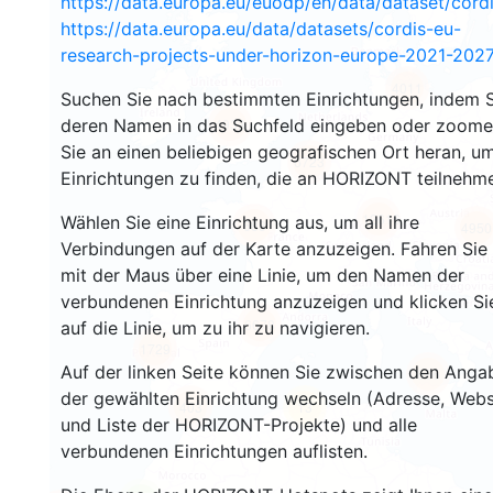
https://data.europa.eu/euodp/en/data/dataset/cor
https://data.europa.eu/data/datasets/cordis-eu-
research-projects-under-horizon-europe-2021-2027
4011
Suchen Sie nach bestimmten Einrichtungen, indem S
deren Namen in das Suchfeld eingeben oder zoom
4933
Sie an einen beliebigen geografischen Ort heran, u
6723
Einrichtungen zu finden, die an HORIZONT teilnehm
12616
Wählen Sie eine Einrichtung aus, um all ihre
683
4950
Verbindungen auf der Karte anzuzeigen. Fahren Sie
mit der Maus über eine Linie, um den Namen der
verbundenen Einrichtung anzuzeigen und klicken Si
6678
auf die Linie, um zu ihr zu navigieren.
1729
Auf der linken Seite können Sie zwischen den Anga
686
der gewählten Einrichtung wechseln (Adresse, Webs
403
13
und Liste der HORIZONT-Projekte) und alle
verbundenen Einrichtungen auflisten.