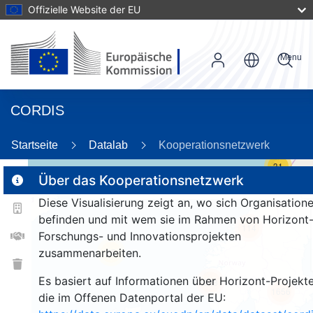
Offizielle Website der EU
Menu
CORDIS
Startseite
Datalab
Kooperationsnetzwerk
31
Über das Kooperationsnetzwerk
Diese Visualisierung zeigt an, wo sich Organisation
2
befinden und mit wem sie im Rahmen von Horizont
114
Forschungs- und Innovationsprojekten
zusammenarbeiten.
25
Es basiert auf Informationen über Horizont-Projekte
248
1656
die im Offenen Datenportal der EU: