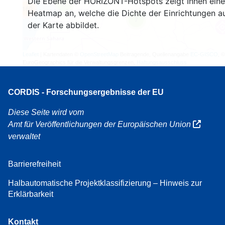
Die Ebene der HORIZONT-Hotspots zeigt Ihnen eine
3
160
Heatmap an, welche die Dichte der Einrichtungen a
7
der Karte abbildet.
Leaflet
| Kartendaten ©
OpenStreetMap
Beitragende, Quellenangabe
EC-GISCO
, ©
EuroGeographics für die Verwaltungsgrenzen,
Haftungsausschluss
CORDIS - Forschungsergebnisse der EU
Diese Seite wird vom
Amt für Veröffentlichungen der Europäischen Union
verwaltet
Barrierefreiheit
Halbautomatische Projektklassifizierung – Hinweis zur
Erklärbarkeit
Kontakt