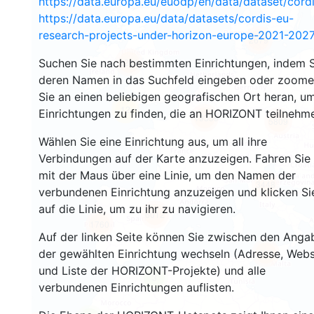
https://data.europa.eu/euodp/en/data/dataset/cor
https://data.europa.eu/data/datasets/cordis-eu-
research-projects-under-horizon-europe-2021-2027
2679
Suchen Sie nach bestimmten Einrichtungen, indem S
2201
deren Namen in das Suchfeld eingeben oder zoom
Sie an einen beliebigen geografischen Ort heran, u
12
Einrichtungen zu finden, die an HORIZONT teilnehm
19359
5809
Wählen Sie eine Einrichtung aus, um all ihre
Verbindungen auf der Karte anzuzeigen. Fahren Sie
mit der Maus über eine Linie, um den Namen der
3448
verbundenen Einrichtung anzuzeigen und klicken Si
auf die Linie, um zu ihr zu navigieren.
6012
1760
Auf der linken Seite können Sie zwischen den Anga
der gewählten Einrichtung wechseln (Adresse, Webs
479
und Liste der HORIZONT-Projekte) und alle
3
verbundenen Einrichtungen auflisten.