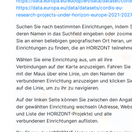
https://data.europa.eu/euodp/en/data/dataset/cor
https://data.europa.eu/data/datasets/cordis-eu-
148
research-projects-under-horizon-europe-2021-2027
2593
Suchen Sie nach bestimmten Einrichtungen, indem S
deren Namen in das Suchfeld eingeben oder zoom
6
11871
2194
Sie an einen beliebigen geografischen Ort heran, u
Einrichtungen zu finden, die an HORIZONT teilnehm
4033
Wählen Sie eine Einrichtung aus, um all ihre
13087
Verbindungen auf der Karte anzuzeigen. Fahren Sie
mit der Maus über eine Linie, um den Namen der
verbundenen Einrichtung anzuzeigen und klicken Si
6028
auf die Linie, um zu ihr zu navigieren.
2182
Auf der linken Seite können Sie zwischen den Anga
371
der gewählten Einrichtung wechseln (Adresse, Webs
17
und Liste der HORIZONT-Projekte) und alle
39
verbundenen Einrichtungen auflisten.