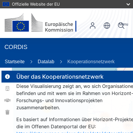
Offizielle Website der EU
Menu
CORDIS
87
Startseite
Datalab
Kooperationsnetzwerk
Über das Kooperationsnetzwerk
2
Diese Visualisierung zeigt an, wo sich Organisation
2
befinden und mit wem sie im Rahmen von Horizont
Forschungs- und Innovationsprojekten
zusammenarbeiten.
25
818
Es basiert auf Informationen über Horizont-Projekte
966
262
die im Offenen Datenportal der EU: