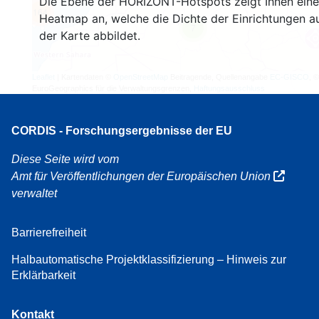
Die Ebene der HORIZONT-Hotspots zeigt Ihnen eine
164
Heatmap an, welche die Dichte der Einrichtungen a
7
der Karte abbildet.
Leaflet
| Kartendaten ©
OpenStreetMap
Beitragende, Quellenangabe
EC-GISCO
, ©
EuroGeographics für die Verwaltungsgrenzen,
Haftungsausschluss
CORDIS - Forschungsergebnisse der EU
Diese Seite wird vom
Amt für Veröffentlichungen der Europäischen Union
verwaltet
Barrierefreiheit
Halbautomatische Projektklassifizierung – Hinweis zur
Erklärbarkeit
Kontakt