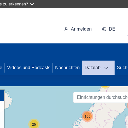
as zu erkennen?
Anmelden
DE
47
se
Videos und Podcasts
Nachrichten
Datalab
Such
55
166
25