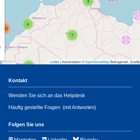
4
4
160
7
e
Leaflet
| Kartendaten ©
OpenStreetMap
Beitragende, Quell
2
Kontakt
Wenden Sie sich an das Helpdesk
2
54
Häufig gestellte Fragen
(mit Antworten)
21
83
115
4
Folgen Sie uns
Mastodon
Linkedin
Bluesky