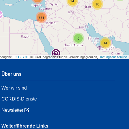
14
10
778
5
14
enangabe
EC-GISCO
, © EuroGeographics für die Verwaltungsgrenzen,
Haftungsausschluss
Über uns
3
Wer wir sind
7
48
CORDIS-Dienste
Newsletter
3
Weiterführende Links