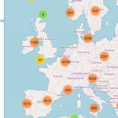
1547
263
9
disH2020projects
.
3558
1568
2391
65
18709
8939
469
5813
1815
888