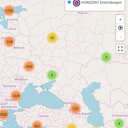
HORIZONT Einrichtungen
1703
+
-
35
338
2
343
5
1326
120
2562
4
681