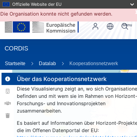
Offizielle Website der EU
Die Organisation konnte nicht gefunden werden.
Menu
CORDIS
Startseite
Datalab
Kooperationsnetzwerk
56
Über das Kooperationsnetzwerk
Diese Visualisierung zeigt an, wo sich Organisation
2
befinden und mit wem sie im Rahmen von Horizont
168
Forschungs- und Innovationsprojekten
zusammenarbeiten.
25
Es basiert auf Informationen über Horizont-Projekte
1540
261
die im Offenen Datenportal der EU:
9