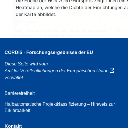
Die Ebene der HORIZONT-Hotspots zeigt Ihnen eine
4
160
Heatmap an, welche die Dichte der Einrichtungen a
7
der Karte abbildet.
Leaflet
| Kartendaten ©
OpenStreetMap
Beitragende, Quellenangabe
EC-GISCO
, ©
EuroGeographics für die Verwaltungsgrenzen,
Haftungsausschluss
CORDIS - Forschungsergebnisse der EU
Diese Seite wird vom
Amt für Veröffentlichungen der Europäischen Union
verwaltet
Barrierefreiheit
Halbautomatische Projektklassifizierung – Hinweis zur
Erklärbarkeit
Kontakt