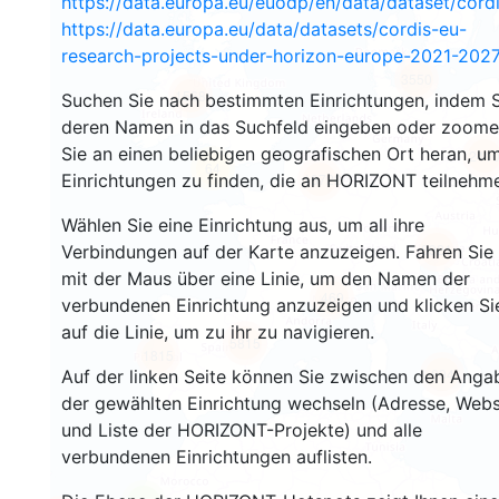
https://data.europa.eu/euodp/en/data/dataset/cor
https://data.europa.eu/data/datasets/cordis-eu-
research-projects-under-horizon-europe-2021-2027
3550
1568
Suchen Sie nach bestimmten Einrichtungen, indem S
deren Namen in das Suchfeld eingeben oder zoom
Sie an einen beliebigen geografischen Ort heran, u
241
64
Einrichtungen zu finden, die an HORIZONT teilnehm
18722
Wählen Sie eine Einrichtung aus, um all ihre
8921
Verbindungen auf der Karte anzuzeigen. Fahren Sie
mit der Maus über eine Linie, um den Namen der
469
verbundenen Einrichtung anzuzeigen und klicken Si
auf die Linie, um zu ihr zu navigieren.
5815
1815
894
Auf der linken Seite können Sie zwischen den Anga
der gewählten Einrichtung wechseln (Adresse, Webs
und Liste der HORIZONT-Projekte) und alle
verbundenen Einrichtungen auflisten.