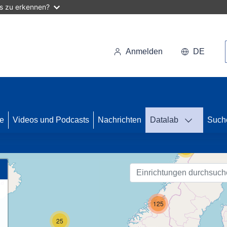
as zu erkennen?
Anmelden
DE
46
se
Videos und Podcasts
Nachrichten
Datalab
Such
55
125
25