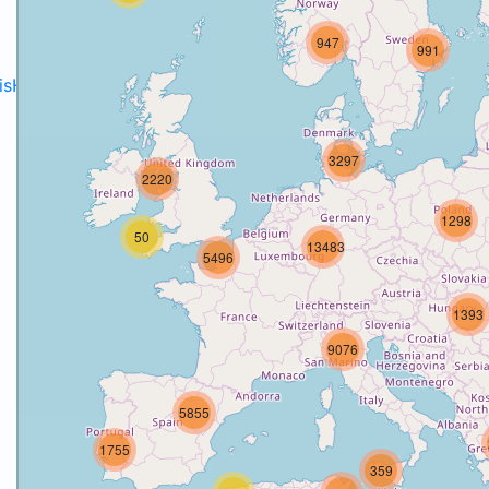
947
991
disH2020projects
.
3297
2220
1298
50
13483
5496
1393
9076
5855
1755
359