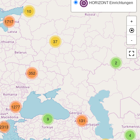
HORIZONT Einrichtungen
10
1717
+
-
37
2
352
1277
9
131
2313
4