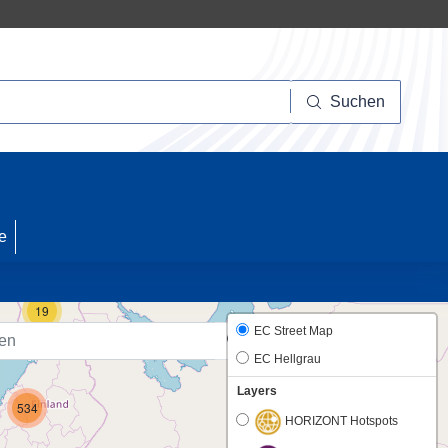
Suchen
Suchen
10
e
19
EC Street Map
EC Hellgrau
Layers
534
HORIZONT Hotspots