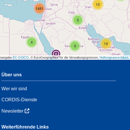
10
1481
5
4
14
3
enangabe
EC-GISCO
, © EuroGeographics für die Verwaltungsgrenzen,
Haftungsausschluss
Über uns
3
Wer wir sind
54
CORDIS-Dienste
Newsletter
3
Weiterführende Links