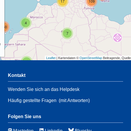
17
109
4
160
7
e
Leaflet
| Kartendaten ©
OpenStreetMap
Beitragende, Quell
2
Kontakt
68
Wenden Sie sich an das Helpdesk
2
43
Häufig gestellte Fragen
(mit Antworten)
41
132
4
Folgen Sie uns
43
Mastodon
Linkedin
Bluesky