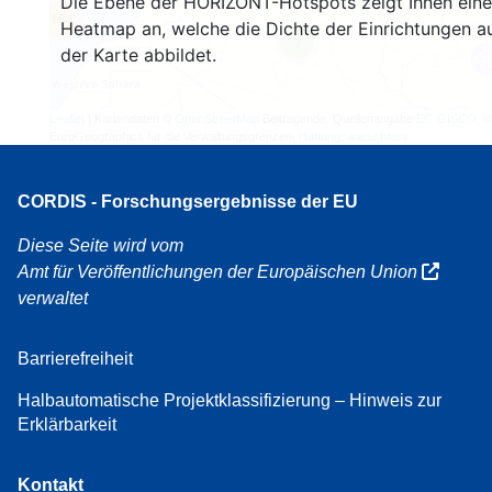
Die Ebene der HORIZONT-Hotspots zeigt Ihnen eine
164
Heatmap an, welche die Dichte der Einrichtungen a
7
der Karte abbildet.
Leaflet
| Kartendaten ©
OpenStreetMap
Beitragende, Quellenangabe
EC-GISCO
, ©
EuroGeographics für die Verwaltungsgrenzen,
Haftungsausschluss
CORDIS - Forschungsergebnisse der EU
Diese Seite wird vom
Amt für Veröffentlichungen der Europäischen Union
verwaltet
Barrierefreiheit
Halbautomatische Projektklassifizierung – Hinweis zur
Erklärbarkeit
Kontakt