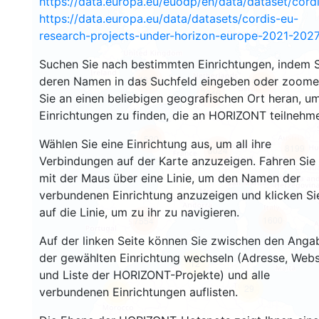
https://data.europa.eu/euodp/en/data/dataset/cor
https://data.europa.eu/data/datasets/cordis-eu-
research-projects-under-horizon-europe-2021-2027
Suchen Sie nach bestimmten Einrichtungen, indem S
4818
deren Namen in das Suchfeld eingeben oder zoom
5455
7046
Sie an einen beliebigen geografischen Ort heran, u
Einrichtungen zu finden, die an HORIZONT teilnehm
530
Wählen Sie eine Einrichtung aus, um all ihre
8199
8024
Verbindungen auf der Karte anzuzeigen. Fahren Sie
mit der Maus über eine Linie, um den Namen der
verbundenen Einrichtung anzuzeigen und klicken Si
auf die Linie, um zu ihr zu navigieren.
1600
7554
Auf der linken Seite können Sie zwischen den Anga
der gewählten Einrichtung wechseln (Adresse, Webs
12
und Liste der HORIZONT-Projekte) und alle
29
verbundenen Einrichtungen auflisten.
57