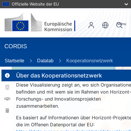
Offizielle Website der EU
Menu
CORDIS
89
Startseite
Datalab
Kooperationsnetzwerk
2
Über das Kooperationsnetzwerk
Diese Visualisierung zeigt an, wo sich Organisation
befinden und mit wem sie im Rahmen von Horizont
157
Forschungs- und Innovationsprojekten
zusammenarbeiten.
25
Es basiert auf Informationen über Horizont-Projekte
219
922
die im Offenen Datenportal der EU:
12
1333