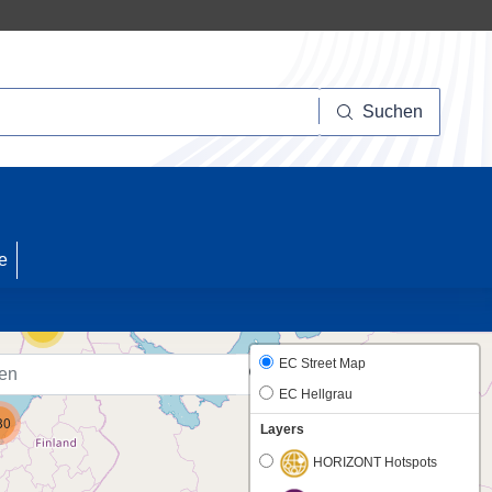
Suchen
Suchen
17
e
25
EC Street Map
EC Hellgrau
80
Layers
HORIZONT Hotspots