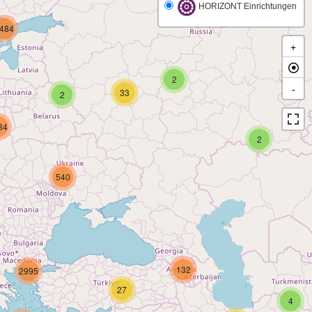
HORIZONT Einrichtungen
484
+
2
-
33
2
34
2
540
132
2995
27
4