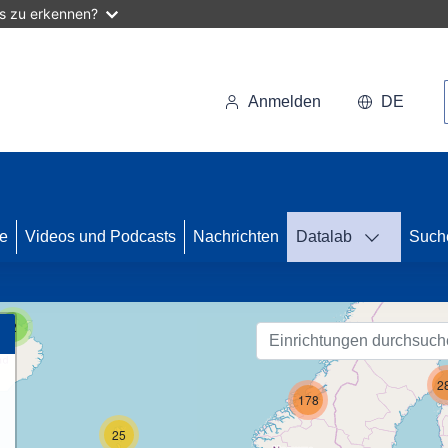
as zu erkennen?
Anmelden
DE
46
se
Videos und Podcasts
Nachrichten
Datalab
Such
26
2
2
178
25