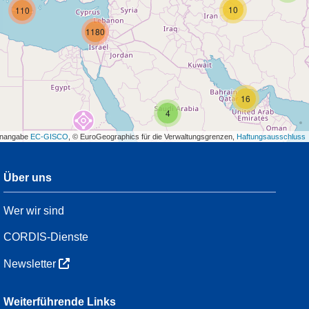
10
110
1180
16
4
enangabe
EC-GISCO
, © EuroGeographics für die Verwaltungsgrenzen,
Haftungsausschluss
Über uns
3
Wer wir sind
54
CORDIS-Dienste
Newsletter
3
Weiterführende Links