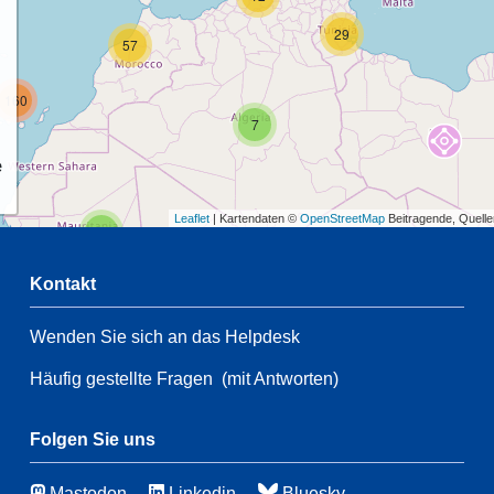
29
57
160
7
e
Leaflet
| Kartendaten ©
OpenStreetMap
Beitragende, Quell
2
Kontakt
68
Wenden Sie sich an das Helpdesk
2
Häufig gestellte Fragen
(mit Antworten)
137
82
7
Folgen Sie uns
39
10
Mastodon
Linkedin
Bluesky