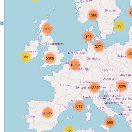
2
1380
disH2020projects
.
12
122
106
3271
12
22
5308
10591
3296
12239
613
7595
508
12