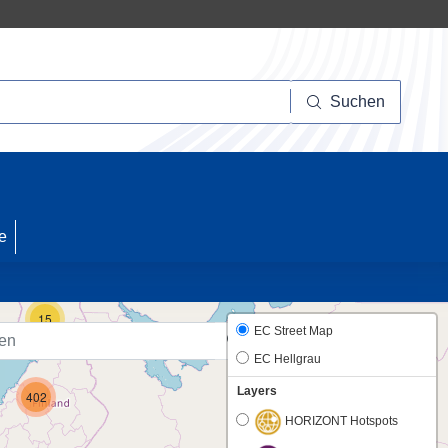
Suchen
Suchen
10
e
15
EC Street Map
EC Hellgrau
Layers
402
HORIZONT Hotspots