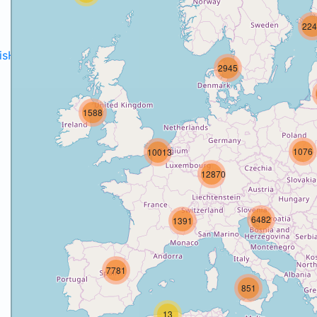
224
disH2020projects
.
2945
1588
1076
10013
12870
6482
1391
7781
851
13