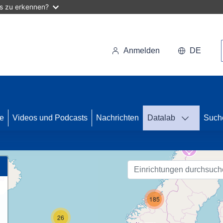
as zu erkennen?
Anmelden
DE
se
Videos und Podcasts
Nachrichten
Datalab
Such
87
185
26