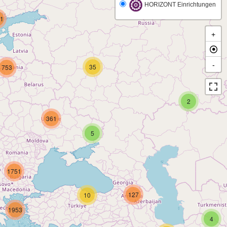
HORIZONT Einrichtungen
1
+
-
35
753
2
361
5
1751
127
10
1953
4