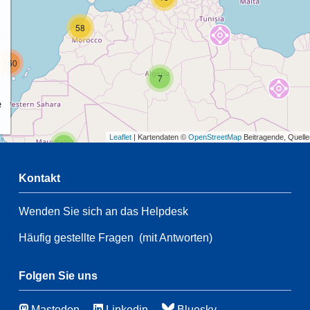
58
160
7
e
Leaflet
| Kartendaten ©
OpenStreetMap
Beitragende, Quell
2
Kontakt
Wenden Sie sich an das Helpdesk
2
47
Häufig gestellte Fragen
(mit Antworten)
21
139
63
Folgen Sie uns
Mastodon
Linkedin
Bluesky