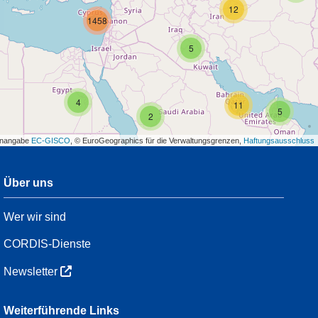
12
1458
5
4
11
5
2
enangabe
EC-GISCO
, © EuroGeographics für die Verwaltungsgrenzen,
Haftungsausschluss
Über uns
3
Wer wir sind
7
48
CORDIS-Dienste
Newsletter
3
Weiterführende Links