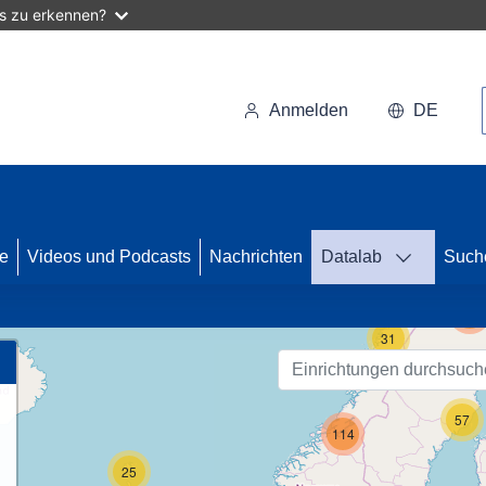
as zu erkennen?
Anmelden
DE
se
Videos und Podcasts
Nachrichten
Datalab
Such
122
31
57
114
25