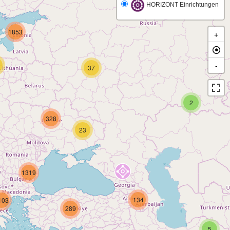
HORIZONT Einrichtungen
1853
+
-
37
2
328
23
1319
134
103
289
5