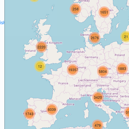
258
1651
disH2020projects
.
21
2676
2220
12
1883
19357
5804
3420
6039
3
1743
479