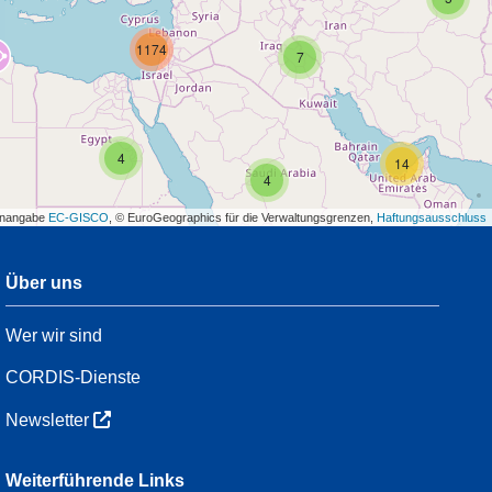
1174
7
4
14
4
enangabe
EC-GISCO
, © EuroGeographics für die Verwaltungsgrenzen,
Haftungsausschluss
Über uns
3
Wer wir sind
54
CORDIS-Dienste
Newsletter
3
Weiterführende Links