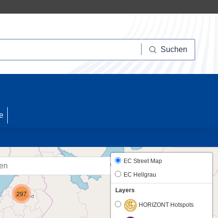
Suchen
Suchen
20
e
EC Street Map
EC Hellgrau
Layers
297
HORIZONT Hotspots