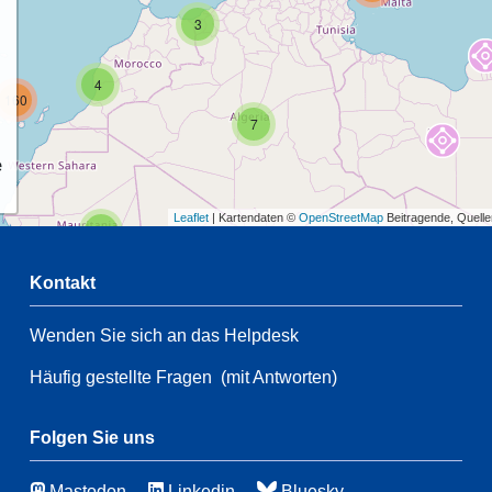
3
4
160
7
e
Leaflet
| Kartendaten ©
OpenStreetMap
Beitragende, Quell
2
Kontakt
54
Wenden Sie sich an das Helpdesk
2
110
Häufig gestellte Fragen
(mit Antworten)
54
64
3
Folgen Sie uns
46
Mastodon
Linkedin
Bluesky