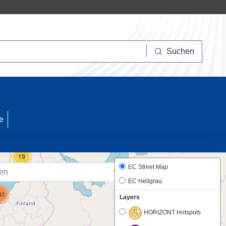
Suchen
Suchen
10
e
19
EC Street Map
EC Hellgrau
81
Layers
HORIZONT Hotspots