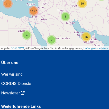
10
110
1177
5
4
16
2
enangabe
EC-GISCO
, © EuroGeographics für die Verwaltungsgrenzen,
Haftungsausschluss
Über uns
3
Wer wir sind
54
CORDIS-Dienste
Newsletter
3
Weiterführende Links