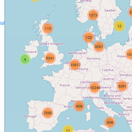
2
1373
disH2020projects
.
12
110
122
3261
12
5341
4
10617
3281
12246
606
7595
508
11