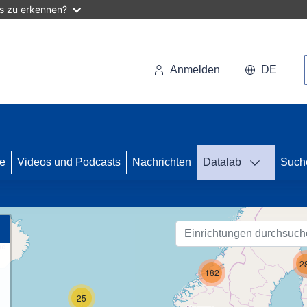
as zu erkennen?
Anmelden
DE
59
se
Videos und Podcasts
Nachrichten
Datalab
Such
21
2
182
25