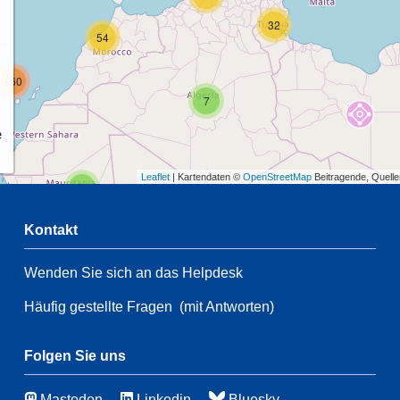
32
54
160
7
e
Leaflet
| Kartendaten ©
OpenStreetMap
Beitragende, Quell
2
Kontakt
68
Wenden Sie sich an das Helpdesk
2
Häufig gestellte Fragen
(mit Antworten)
132
87
7
Folgen Sie uns
43
6
Mastodon
Linkedin
Bluesky