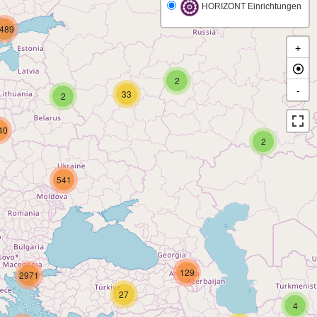
HORIZONT Einrichtungen
489
+
2
-
33
2
40
2
541
129
2971
27
4